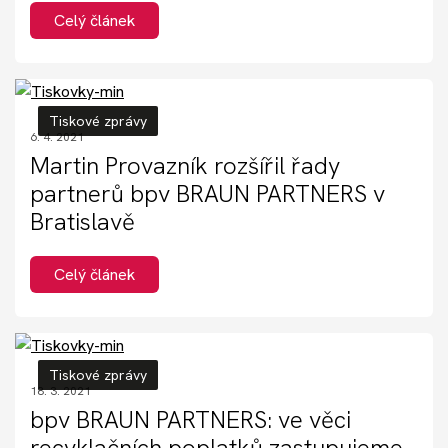
Celý článek
Tiskové zprávy
6. 4. 2021
Martin Provazník rozšířil řady
partnerů bpv BRAUN PARTNERS v
Bratislavě
Celý článek
Tiskové zprávy
18. 3. 2021
bpv BRAUN PARTNERS: ve věci
recyklačních poplatků zastupujeme