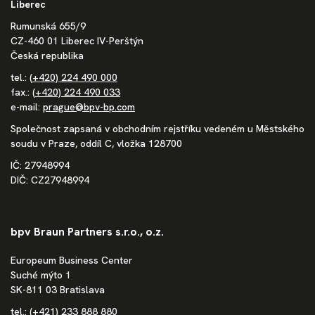
Liberec
Rumunská 655/9
CZ-460 01 Liberec IV-Perštýn
Česká republika
tel.:
(+420) 224 490 000
fax.:
(+420) 224 490 033
e-mail:
prague@bpv-bp.com
Společnost zapsaná v obchodním rejstříku vedeném u Městského
soudu v Praze, oddíl C, vložka 128700
IČ: 27948994
DIČ: CZ27948994
bpv Braun Partners s.r.o., o.z.
Europeum Business Center
Suché mýto 1
SK-811 03 Bratislava
tel.:
(+421) 233 888 880