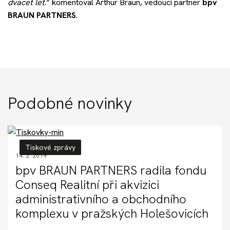
dvacet let
.“ komentoval Arthur Braun, vedoucí partner
bpv
BRAUN PARTNERS
.
Podobné novinky
Tiskové zprávy
14. 2. 2019
bpv BRAUN PARTNERS radila fondu
Conseq Realitní při akvizici
administrativního a obchodního
komplexu v pražských Holešovicích