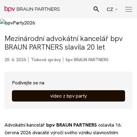
CZ
EN
Hledat
SK
Mezinárodní advokátní kancelář bpv
Pro Bono poradenství
BRAUN PARTNERS slavila 20 let
DE
Naši lidé
25. 6. 2026
Tiskové zprávy
bpv BRAUN PARTNERS
Právní specializace
Podívejte se na
video z bpv party
Podnikatelské sektory
Novinky
Advokátní kancelář
bpv
BRAUN PARTNERS
oslavila 16.
června 2026 dvacáté výročí svého vzniku slavnostním