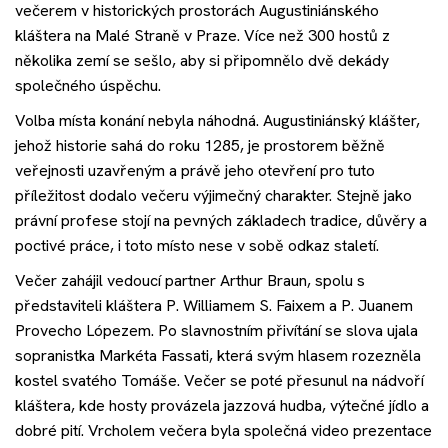
večerem v historických prostorách Augustiniánského
Akce
kláštera na Malé Straně v Praze. Více než 300 hostů z
několika zemí se sešlo, aby si připomnělo dvě dekády
Kontakt
společného úspěchu.
Volba místa konání nebyla náhodná. Augustiniánský klášter,
jehož historie sahá do roku 1285, je prostorem běžně
Nechte si poradit
veřejnosti uzavřeným a právě jeho otevření pro tuto
příležitost dodalo večeru výjimečný charakter. Stejně jako
právní profese stojí na pevných základech tradice, důvěry a
poctivé práce, i toto místo nese v sobě odkaz staletí.
Večer zahájil vedoucí partner Arthur Braun, spolu s
představiteli kláštera P. Williamem S. Faixem a P. Juanem
Provecho Lópezem. Po slavnostním přivítání se slova ujala
sopranistka Markéta Fassati, která svým hlasem rozezněla
kostel svatého Tomáše. Večer se poté přesunul na nádvoří
kláštera, kde hosty provázela jazzová hudba, výtečné jídlo a
dobré pití. Vrcholem večera byla společná video prezentace