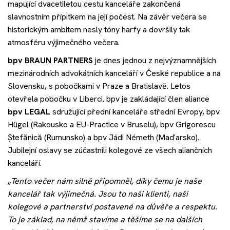
mapující dvacetiletou cestu kanceláře zakončená
slavnostním přípitkem na její počest. Na závěr večera se
historickým ambitem nesly tóny harfy a dovršily tak
atmosféru výjimečného večera.
bpv
BRAUN PARTNERS
je dnes jednou z nejvýznamnějších
mezinárodních advokátních kanceláří v České republice a na
Slovensku, s pobočkami v Praze a Bratislavě. Letos
otevřela pobočku v Liberci. bpv je zakládající člen aliance
bpv
LEGAL
sdružující přední kanceláře střední Evropy, bpv
Hügel (Rakousko a EU-Practice v Bruselu), bpv Grigorescu
Ștefănică (Rumunsko) a bpv Jádi Németh (Maďarsko).
Jubilejní oslavy se zúčastnili kolegové ze všech aliančních
kanceláří.
„
Tento večer nám silně připomněl, díky čemu je naše
kancelář tak výjimečná. Jsou to naši klienti, naši
kolegové a partnerství postavené na důvěře a respektu.
To je základ, na němž stavíme a těšíme se na dalších