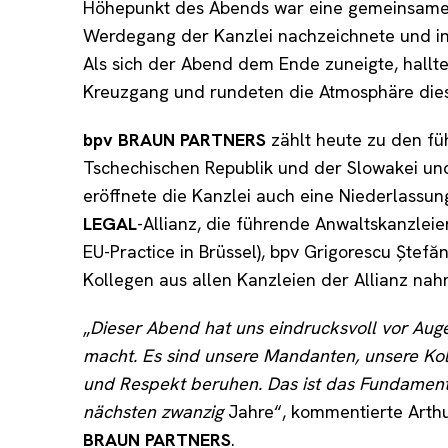
Höhepunkt des Abends war eine gemeinsame 
Werdegang der Kanzlei nachzeichnete und in e
Als sich der Abend dem Ende zuneigte, hallte
Kreuzgang und rundeten die Atmosphäre die
bpv
BRAUN PARTNERS
zählt heute zu den fü
Tschechischen Republik und der Slowakei und 
eröffnete die Kanzlei auch eine Niederlassun
LEGAL
-Allianz, die führende Anwaltskanzleien
EU-Practice in Brüssel), bpv Grigorescu Ștef
Kollegen aus allen Kanzleien der Allianz nah
„
Dieser Abend hat uns eindrucksvoll vor Aug
macht. Es sind unsere Mandanten, unsere Kol
und Respekt beruhen. Das ist das Fundament,
nächsten zwanzig
Jahre“, kommentierte Arthu
BRAUN PARTNERS
.