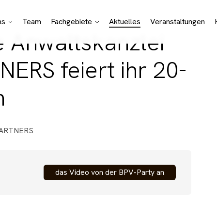
ns
Team
Fachgebiete
Aktuelles
Veranstaltungen
e Anwaltskanzlei
Bono Aktivitäten
Juristische
Spezialisierungen
RS feiert ihr 20-
Geschäftsfelder
n
PARTNERS
das Video von der BPV-Party an