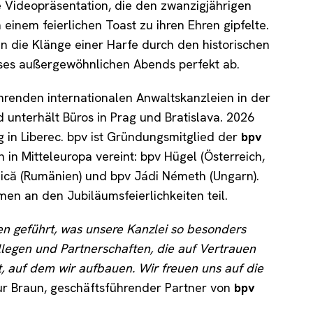
Videopräsentation, die den zwanzigjährigen
inem feierlichen Toast zu ihren Ehren gipfelte.
n die Klänge einer Harfe durch den historischen
ses außergewöhnlichen Abends perfekt ab.
hrenden internationalen Anwaltskanzleien in der
unterhält Büros in Prag und Bratislava. 2026
g in Liberec. bpv ist Gründungsmitglied der
bpv
 in Mitteleuropa vereint: bpv Hügel (Österreich,
ănică (Rumänien) und bpv Jádi Németh (Ungarn).
men an den Jubiläumsfeierlichkeiten teil.
en geführt, was unsere Kanzlei so besonders
legen und Partnerschaften, die auf Vertrauen
 auf dem wir aufbauen. Wir freuen uns auf die
r Braun, geschäftsführender Partner von
bpv