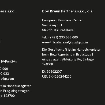
rs s.r.o.
bpv Braun Partners s.r.o., o.z.
Europeum Business Center
Suché mýto 1
SK-811 03 Bratislava
tel.:
(+421) 233 888 880
1
e-mail:
bratislava@bpv-bp.com
Die Gesellschaft ist im Handelsregister
beim Bezirksgericht in Bratislava I
eingetragen: Abteilung Po, Einlage
 IV-Perštýn
1683/B
0 000
ID: 36862207
90 033
UID: SK4020244250
v-bp.com
st im Handelsregister
in Prag eingetragen:
age 128700