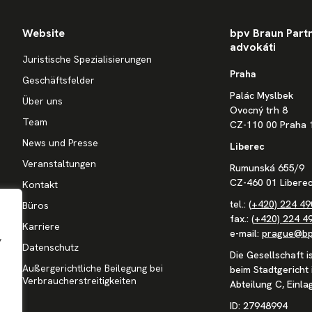
Website
bpv Braun Partne
advokáti
Juristische Spezialisierungen
Praha
Geschäftsfelder
Palác Myslbek
Über uns
Ovocný trh 8
Team
CZ-110 00 Praha 
News und Presse
Liberec
Veranstaltungen
Rumunská 655/9
CZ-460 01 Liberec
Kontakt
tel.:
(+420) 224 49
Büros
fax.:
(+420) 224 4
Karriere
e-mail:
prague@bp
,
Datenschutz
Die Gesellschaft i
Außergerichtliche Beilegung bei
beim Stadtgericht 
Verbraucherstreitigkeiten
Abteilung C, Einl
ID: 27948994