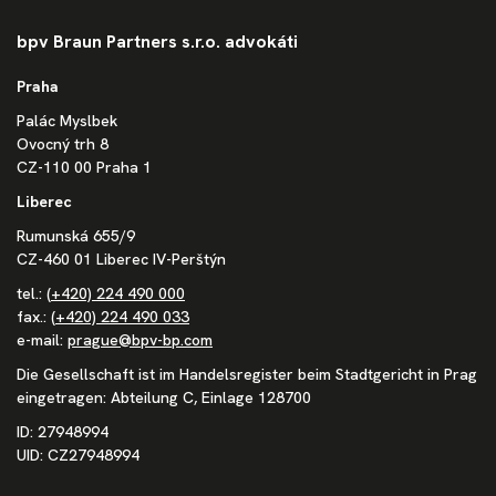
bpv Braun Partners s.r.o. advokáti
Praha
Palác Myslbek
Ovocný trh 8
CZ-110 00 Praha 1
Liberec
Rumunská 655/9
CZ-460 01 Liberec IV-Perštýn
tel.:
(+420) 224 490 000
fax.:
(+420) 224 490 033
e-mail:
prague@bpv-bp.com
Die Gesellschaft ist im Handelsregister beim Stadtgericht in Prag
eingetragen: Abteilung C, Einlage 128700
ID: 27948994
UID: CZ27948994