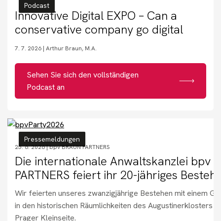
Veranstaltungen
Podcast
Innovative Digital EXPO – Can a
conservative company go digital
Kontakt
7. 7. 2026 |
Arthur Braun, M.A.
Sehen Sie sich den vollständigen
Benötigen Sie Beratung?
Podcast an
Pressemeldungen
25. 6. 2026 |
bpv BRAUN PARTNERS
Die internationale Anwaltskanzlei bpv
PARTNERS feiert ihr 20-jähriges Besteh
Wir feierten unseres zwanzigjährige Bestehen mit einem G
in den historischen Räumlichkeiten des Augustinerklosters in
Prager Kleinseite.