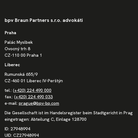
bpv Braun Partners s.r.o. advokáti
Praha
Palác Myslbek
Ovocný trh 8
CZ-110 00 Praha 1
Liberec
Rumunská 655/9
CZ-460 01 Liberec IV-Perštýn
tel.:
(+420) 224 490 000
fax.:
(+420) 224 490 033
e-mail:
prague@bpv-bp.com
Die Gesellschaft ist im Handelsregister beim Stadtgericht in Prag
eingetragen: Abteilung C, Einlage 128700
ID: 27948994
UID: CZ27948994