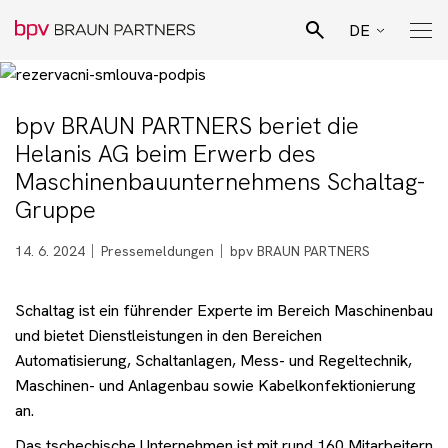
DE
CZ
Suchen
EN
bpv BRAUN PARTNERS beriet die
Pro Bono Aktivitäten
Helanis AG beim Erwerb des
SK
Maschinenbauunternehmens Schaltag-
Team
Gruppe
14. 6. 2024
Pressemeldungen
bpv BRAUN PARTNERS
Juristische Spezialisierungen
Schaltag ist ein führender Experte im Bereich Maschinenbau
Geschäftsfelder
und bietet Dienstleistungen in den Bereichen
Automatisierung, Schaltanlagen, Mess- und Regeltechnik,
Maschinen- und Anlagenbau sowie Kabelkonfektionierung
Aktuelles
an.
Das tschechische Unternehmen ist mit rund 160 Mitarbeitern