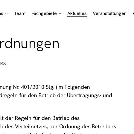
ns
Team
Fachgebiete
Aktuelles
Veranstaltungen
Bono Aktivitäten
Juristische
Spezialisierungen
ordnungen
Geschäftsfelder
ERS
dnung Nr. 401/2010 Slg. (im Folgenden
undregeln für den Betrieb der Übertragungs- und
lt der Regeln für den Betrieb des
eb des Verteilnetzes, der Ordnung des Betreibers