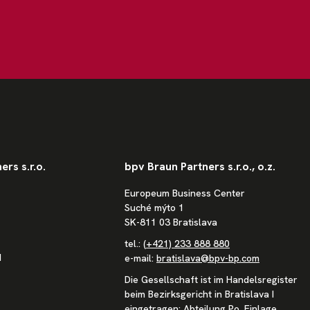
rs s.r.o.
bpv Braun Partners s.r.o., o.z.
Europeum Business Center
Suché mýto 1
SK-811 03 Bratislava
tel.:
(+421) 233 888 880
1
e-mail:
bratislava@bpv-bp.com
Die Gesellschaft ist im Handelsregister
beim Bezirksgericht in Bratislava I
eingetragen: Abteilung Po, Einlage