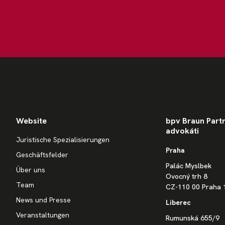
Website
bpv Braun Partne
advokáti
Juristische Spezialisierungen
Praha
Geschäftsfelder
Palác Myslbek
Über uns
Ovocný trh 8
Team
CZ-110 00 Praha 
News und Presse
Liberec
Veranstaltungen
Rumunská 655/9