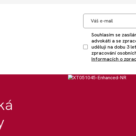
Souhlasím se zasílán
advokáti a se zprac
uděluji na dobu 3 le
zpracování osobních
Informacích o zprac
oká
y