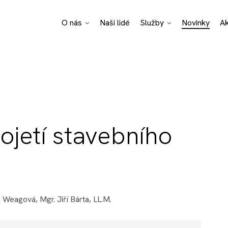
O nás
Naši lidé
Služby
Novinky
A
Pro Bono poradenství
Právní specializace
Podnikatelské sektor
ojetí stavebního
na Weagová
,
Mgr. Jiří Bárta, LL.M.