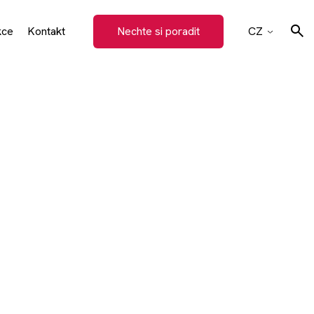
kce
Kontakt
Nechte si poradit
CZ
EN
y
SK
Hledat
DE