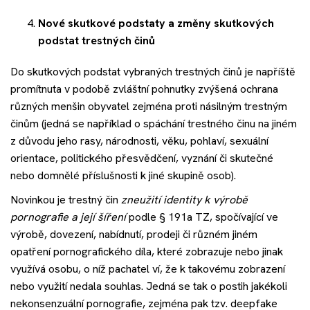
Nové skutkové podstaty a změny skutkových
podstat trestných činů
Do skutkových podstat vybraných trestných činů je napříště
promítnuta v podobě zvláštní pohnutky zvýšená ochrana
různých menšin obyvatel zejména proti násilným trestným
činům (jedná se například o spáchání trestného činu na jiném
z důvodu jeho rasy, národnosti, věku, pohlaví, sexuální
orientace, politického přesvědčení, vyznání či skutečné
nebo domnělé příslušnosti k jiné skupině osob).
Novinkou je trestný čin
zneužití identity k výrobě
pornografie a její šíření
podle § 191a TZ, spočívající ve
výrobě, dovezení, nabídnutí, prodeji či různém jiném
opatření pornografického díla, které zobrazuje nebo jinak
využívá osobu, o níž pachatel ví, že k takovému zobrazení
nebo využití nedala souhlas. Jedná se tak o postih jakékoli
nekonsenzuální pornografie, zejména pak tzv. deepfake