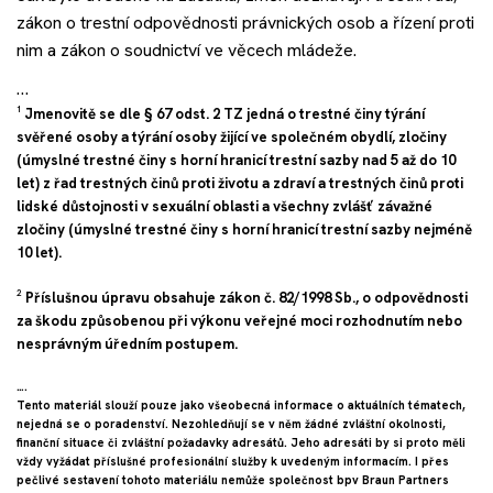
zákon o trestní odpovědnosti právnických osob a řízení proti
nim a zákon o soudnictví ve věcech mládeže.
…
¹
Jmenovitě se dle § 67 odst. 2 TZ jedná o trestné činy týrání
svěřené osoby a týrání osoby žijící ve společném obydlí, zločiny
(úmyslné trestné činy s horní hranicí trestní sazby nad 5 až do 10
let) z řad trestných činů proti životu a zdraví a trestných činů proti
lidské důstojnosti v sexuální oblasti a všechny zvlášť závažné
zločiny (úmyslné trestné činy s horní hranicí trestní sazby nejméně
10 let).
²
Příslušnou úpravu obsahuje zákon č. 82/1998 Sb., o odpovědnosti
za škodu způsobenou při výkonu veřejné moci rozhodnutím nebo
nesprávným úředním postupem.
….
Tento materiál slouží pouze jako všeobecná informace o aktuálních tématech,
nejedná se o poradenství. Nezohledňují se v něm žádné zvláštní okolnosti,
finanční situace či zvláštní požadavky adresátů. Jeho adresáti by si proto měli
vždy vyžádat příslušné profesionální služby k uvedeným informacím. I přes
pečlivé sestavení tohoto materiálu nemůže společnost bpv Braun Partners