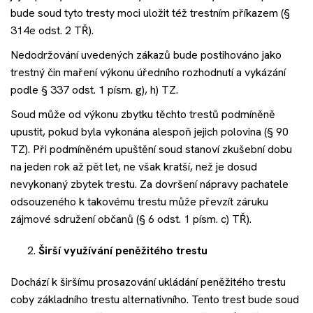
bude soud tyto tresty moci uložit též trestním příkazem (§
314e odst. 2 TŘ).
Nedodržování uvedených zákazů bude postihováno jako
trestný čin maření výkonu úředního rozhodnutí a vykázání
podle § 337 odst. 1 písm. g), h) TZ.
Soud může od výkonu zbytku těchto trestů podmíněně
upustit, pokud byla vykonána alespoň jejich polovina (§ 90
TZ). Při podmíněném upuštění soud stanoví zkušební dobu
na jeden rok až pět let, ne však kratší, než je dosud
nevykonaný zbytek trestu. Za dovršení nápravy pachatele
odsouzeného k takovému trestu může převzít záruku
zájmové sdružení občanů (§ 6 odst. 1 písm. c) TŘ).
Širší využívání peněžitého trestu
Dochází k širšímu prosazování ukládání peněžitého trestu
coby základního trestu alternativního. Tento trest bude soud