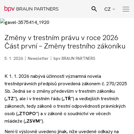
CZ
EN
Hledat
SK
Změny v trestním právu v roce 2026
Pro Bono poradenství
Část první – Změny trestního zákoníku
DE
Naši lidé
5. 1. 2026
Newsletter
bpv BRAUN PARTNERS
K 1. 1. 2026 nabývá účinnosti významná novela
Právní specializace
trestněprávních předpisů provedená zákonem č. 270/2025
Sb. Jedná se o změny především v trestním zákoníku
Podnikatelské sektory
(„
TZ
“), ale i v trestním řádu („
TŘ
“) a vedlejších trestních
zákonech, tedy zákoně o trestní odpovědnosti právnických
osob („
ZTOPO
“) a v zákoně o soudnictví ve věcech
Novinky
mládeže („
ZSVM
“).
Není-li výslovně uvedeno jinak, níže uvedené odkazy na