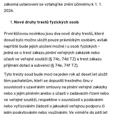
Akce
zákonná ustanovení se vztahují ke znění účinnému k 1. 1.
2026.
Kontakt
Nové druhy trestů fyzických osob
První klíčovou novinkou jsou dva nové druhy trestů, které
dosud bylo možno uložit pouze právnickým osobám, avšak
Nechte si poradit
napříště bude jejich uložení možné i u osob fyzických –
jedná se o trest zákazu plnění veřejných zakázek nebo
účasti ve veřejné soutěži (§ 74c, 74d TZ) a trest zákazu
přijímání dotací a subvencí (§ 74e, 74f TZ).
Tyto tresty soud bude moci na jeden rok až deset let uložit
těm pachatelům, kteří se dopustili trestného činu v
souvislosti s uzavíráním smlouvy na plnění veřejné zakázky
nebo s jejím plněním anebo s účastí v zadávacím řízení nebo
ve veřejné soutěži, respektive v souvislosti s podáváním
nebo vyřizováním žádostí o jakoukoli veřejnou podporu či
jejím poskytováním nebo využíváním. Ve výměře do pěti let