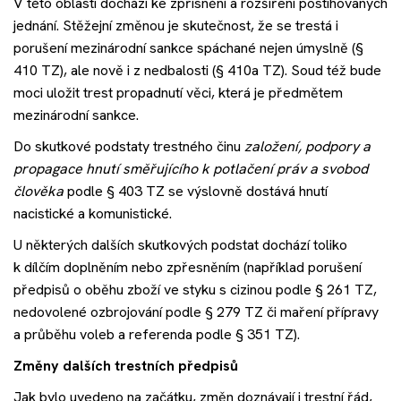
V této oblasti dochází ke zpřísnění a rozšíření postihovaných
jednání. Stěžejní změnou je skutečnost, že se trestá i
porušení mezinárodní sankce spáchané nejen úmyslně (§
410 TZ), ale nově i z nedbalosti (§ 410a TZ). Soud též bude
moci uložit trest propadnutí věci, která je předmětem
mezinárodní sankce.
Do skutkové podstaty trestného činu
založení, podpory a
propagace hnutí směřujícího k potlačení práv a svobod
člověka
podle § 403 TZ se výslovně dostává hnutí
nacistické a komunistické.
U některých dalších skutkových podstat dochází toliko
k dílčím doplněním nebo zpřesněním (například porušení
předpisů o oběhu zboží ve styku s cizinou podle § 261 TZ,
nedovolené ozbrojování podle § 279 TZ či maření přípravy
a průběhu voleb a referenda podle § 351 TZ).
Změny dalších trestních předpisů
Jak bylo uvedeno na začátku, změn doznávají i trestní řád,