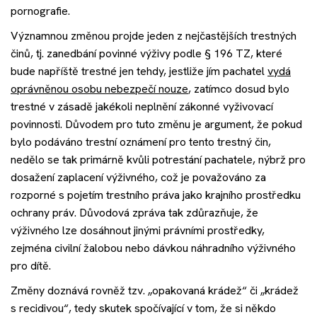
pornografie.
Významnou změnou projde jeden z nejčastějších trestných
činů, tj. zanedbání povinné výživy podle § 196 TZ, které
bude napříště trestné jen tehdy, jestliže jím pachatel
vydá
oprávněnou osobu nebezpečí nouze
, zatímco dosud bylo
trestné v zásadě jakékoli neplnění zákonné vyživovací
povinnosti. Důvodem pro tuto změnu je argument, že pokud
bylo podáváno trestní oznámení pro tento trestný čin,
nedělo se tak primárně kvůli potrestání pachatele, nýbrž pro
dosažení zaplacení výživného, což je považováno za
rozporné s pojetím trestního práva jako krajního prostředku
ochrany práv. Důvodová zpráva tak zdůrazňuje, že
výživného lze dosáhnout jinými právními prostředky,
zejména civilní žalobou nebo dávkou náhradního výživného
pro dítě.
Změny doznává rovněž tzv. „opakovaná krádež“ či „krádež
s recidivou“, tedy skutek spočívající v tom, že si někdo