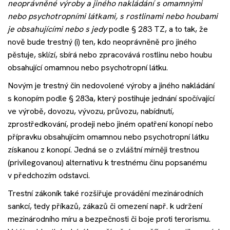
neoprávněné výroby a jiného nakládání s omamnými
nebo psychotropními látkami, s rostlinami nebo houbami
je obsahujícími nebo s jedy
podle § 283 TZ, a to tak, že
nově bude trestný (i) ten, kdo neoprávněně pro jiného
pěstuje, sklízí, sbírá nebo zpracovává rostlinu nebo houbu
obsahující omamnou nebo psychotropní látku.
Novým je trestný čin nedovolené výroby a jiného nakládání
s konopím podle § 283a, který postihuje jednání spočívající
ve výrobě, dovozu, vývozu, průvozu, nabídnutí,
zprostředkování, prodeji nebo jiném opatření konopí nebo
přípravku obsahujícím omamnou nebo psychotropní látku
získanou z konopí. Jedná se o zvláštní mírněji trestnou
(privilegovanou) alternativu k trestnému činu popsanému
v předchozím odstavci.
Trestní zákoník také rozšiřuje provádění mezinárodních
sankcí, tedy příkazů, zákazů či omezení např. k udržení
mezinárodního míru a bezpečnosti či boje proti terorismu.