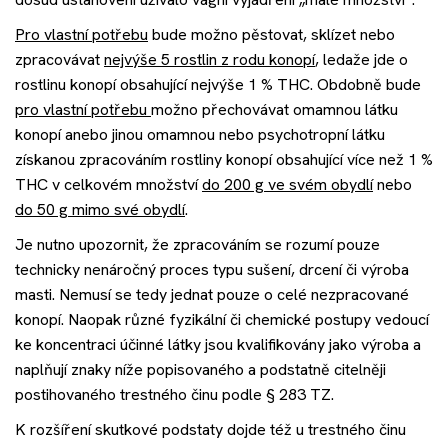
Pro vlastní potřebu
bude možno pěstovat, sklízet nebo
zpracovávat
nejvýše 5 rostlin z rodu konopí
, ledaže jde o
rostlinu konopí obsahující nejvýše 1 % THC. Obdobně bude
pro vlastní potřebu
možno přechovávat omamnou látku
konopí anebo jinou omamnou nebo psychotropní látku
získanou zpracováním rostliny konopí obsahující více než 1 %
THC v celkovém množství
do 200 g ve svém obydlí
nebo
do 50 g mimo své obydlí
.
Je nutno upozornit, že zpracováním se rozumí pouze
technicky nenáročný proces typu sušení, drcení či výroba
masti. Nemusí se tedy jednat pouze o celé nezpracované
konopí. Naopak různé fyzikální či chemické postupy vedoucí
ke koncentraci účinné látky jsou kvalifikovány jako výroba a
naplňují znaky níže popisovaného a podstatně citelněji
postihovaného trestného činu podle § 283 TZ.
K rozšíření skutkové podstaty dojde též u trestného činu