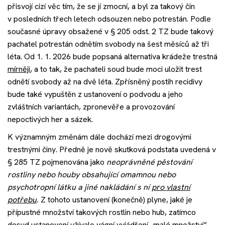
přisvojí cizí věc tím, že se jí zmocní, a byl za takový čin
v posledních třech letech odsouzen nebo potrestán. Podle
současné úpravy obsažené v § 205 odst. 2 TZ bude takový
pachatel potrestán odnětím svobody na šest měsíců až tři
léta. Od 1. 1. 2026 bude popsaná alternativa krádeže trestná
mírněji
, a to tak, že pachateli soud bude moci uložit trest
odnětí svobody až na dvě léta. Zpřísněný postih recidivy
bude také vypuštěn z ustanovení o podvodu a jeho
zvláštních variantách, zpronevěře a provozování
nepoctivých her a sázek.
K významným změnám dále dochází mezi drogovými
trestnými činy. Předně je nově skutková podstata uvedená v
§ 285 TZ pojmenována jako
neoprávněné pěstování
rostliny nebo houby obsahující omamnou nebo
psychotropní látku a jiné nakládání s ní
pro vlastní
potřebu
.
Z tohoto ustanovení (konečně) plyne, jaké je
přípustné množství takových rostlin nebo hub, zatímco
dosud ustanovení užívalo vágní vyjádření „malé množství“.