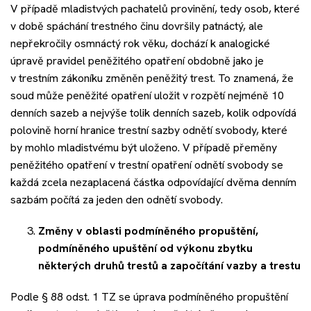
V případě mladistvých pachatelů provinění, tedy osob, které
v době spáchání trestného činu dovršily patnáctý, ale
nepřekročily osmnáctý rok věku, dochází k analogické
úpravě pravidel peněžitého opatření obdobně jako je
v trestním zákoníku změněn peněžitý trest. To znamená, že
soud může peněžité opatření uložit v rozpětí nejméně 10
denních sazeb a nejvýše tolik denních sazeb, kolik odpovídá
polovině horní hranice trestní sazby odnětí svobody, které
by mohlo mladistvému být uloženo. V případě přeměny
peněžitého opatření v trestní opatření odnětí svobody se
každá zcela nezaplacená částka odpovídající dvěma denním
sazbám počítá za jeden den odnětí svobody.
Změny v oblasti podmíněného propuštění,
podmíněného upuštění od výkonu zbytku
některých druhů trestů a započítání vazby a trestu
Podle § 88 odst. 1 TZ se úprava podmíněného propuštění