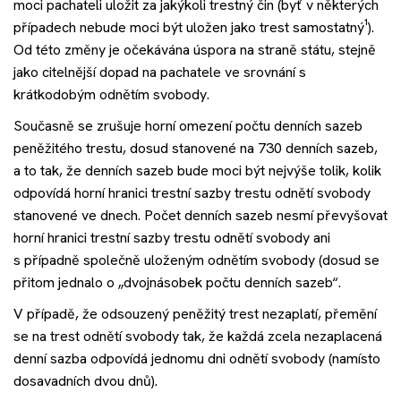
moci pachateli uložit za jakýkoli trestný čin (byť v některých
případech nebude moci být uložen jako trest samostatný
¹
).
Od této změny je očekávána úspora na straně státu, stejně
jako citelnější dopad na pachatele ve srovnání s
krátkodobým odnětím svobody.
Současně se zrušuje horní omezení počtu denních sazeb
peněžitého trestu, dosud stanovené na 730 denních sazeb,
a to tak, že denních sazeb bude moci být nejvýše tolik, kolik
odpovídá horní hranici trestní sazby trestu odnětí svobody
stanovené ve dnech. Počet denních sazeb nesmí převyšovat
horní hranici trestní sazby trestu odnětí svobody ani
s případně společně uloženým odnětím svobody (dosud se
přitom jednalo o „dvojnásobek počtu denních sazeb“.
V případě, že odsouzený peněžitý trest nezaplatí, přemění
se na trest odnětí svobody tak, že každá zcela nezaplacená
denní sazba odpovídá jednomu dni odnětí svobody (namísto
dosavadních dvou dnů).