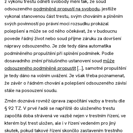
z výkonu trestu odnětí svobody mění tak, že soud
odsouzeného
podmíněně propustí na svobodu
, jestliže
vykonal stanovenou část trestu, svým chováním a plněním
svých povinností po právní moci rozsudku prokázal
polepšení a může se od něho očekávat, že v budoucnu
povede řádný život nebo soud přijme záruku za dovršení
nápravy odsouzeného. Je zde tedy dána automatika
podmíněného propuštění při splnění podmínek. Podle
dosavadního znění příslušného ustanovení soud
může
odsouzeného podmíněně propustit
[…], samotné propuštění
je tedy dáno na volním uvážení. Je však třeba poznamenat,
že závěr o řádném chování a polepšení odsouzeného závisí
stále na posouzení soudu.
Změn doznává rovněž úprava započítání vazby a trestu dle
§ 92 TZ. V prvé řadě se napříště do uloženého trestu
započítá doba strávená ve vazbě nejen v trestním řízení, ve
kterém byl trest uložen, ale i v řízení vedeném pro jiný
skutek, pokud takové řízení skončilo zastavením trestního