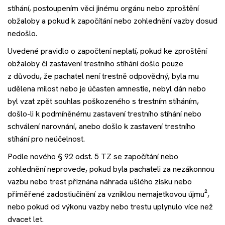
stíhání, postoupením věci jinému orgánu nebo zproštění
obžaloby a pokud k započítání nebo zohlednění vazby dosud
nedošlo.
Uvedené pravidlo o započtení neplatí, pokud ke zproštění
obžaloby či zastavení trestního stíhání došlo pouze
z důvodu, že pachatel není trestně odpovědný, byla mu
udělena milost nebo je účasten amnestie, nebyl dán nebo
byl vzat zpět souhlas poškozeného s trestním stíháním,
došlo-li k podmíněnému zastavení trestního stíhání nebo
schválení narovnání, anebo došlo k zastavení trestního
stíhání pro neúčelnost.
Podle nového § 92 odst. 5 TZ se započítání nebo
zohlednění neprovede, pokud byla pachateli za nezákonnou
vazbu nebo trest přiznána náhrada ušlého zisku nebo
přiměřené zadostiučinění za vzniklou nemajetkovou újmu
²
,
nebo pokud od výkonu vazby nebo trestu uplynulo více než
dvacet let.