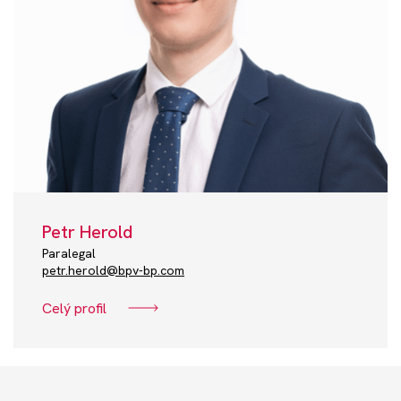
Petr Herold
Paralegal
petr.herold@bpv-bp.com
Celý profil