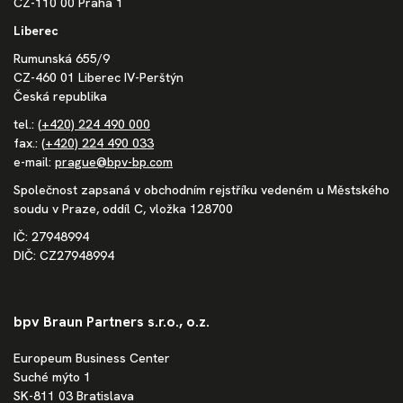
CZ-110 00 Praha 1
Liberec
Rumunská 655/9
CZ-460 01 Liberec IV-Perštýn
Česká republika
tel.:
(+420) 224 490 000
fax.:
(+420) 224 490 033
e-mail:
prague@bpv-bp.com
Společnost zapsaná v obchodním rejstříku vedeném u Městského
soudu v Praze, oddíl C, vložka 128700
IČ: 27948994
DIČ: CZ27948994
bpv Braun Partners s.r.o., o.z.
Europeum Business Center
Suché mýto 1
SK-811 03 Bratislava