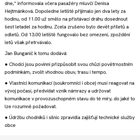
dne,“ informovala včera pasažéry mluvčí Denisa
Hejtmánková. Dopoledne letiště přijímalo jen dva lety za
hodinu, od 11.00 už smělo na přistávací dráhu dosednout
šest letadel za hodinu. Zcela zrušeno bylo devět příletů a
odletů. Od 13.00 letiště fungovalo bez omezení, zpoždění
letů však přetrvávalo.
Jan Bunganič k tomu dodává:
● Chodci jsou povinni přizpůsobit svou chůzi povětrnostním
podmínkám, zvolit vhodnou obuv, trasu i tempo.
● Vlastníci komunikací (soukromníci i obce) musí reagovat na
vývoj počasí, předvídat vznik námrazy a udržovat
komunikace v provozuschopném stavu do té míry, do jaké to
lze rozumně požadovat.
● Údržbu chodníků i silnic zpravidla zajišťují technické služby
obce