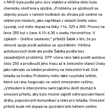
v MHD byla podle jeho slov stabilní a většina silnic byla
chemicky ošetřená a sjízdná. „Problémy se sjízdností se
objevily pouze v ranních hodinách do zhruba půl sedmé na
některých místech, jako například v oblasti Únětic nebo
Lysolají, což mělo dopad na linky 116, 329 a 355. Provoz na
lince 355 byl v čase 4.10–6.35 v úseku Horoměřice, V
Lipkách – Únětice zastaven,“ přiblížil Šabík s tím, že po
obnově spoje jezdil autobus se zpožděním. Většina
autobusových linek ale podle Šabíka jezdila bez
zásadnějších problémů. DPP včera ráno také posílil autobus
číslo 250 a prodloužil jeho trasu až k železniční stanici Úvaly
jako náhradu za lokální problémy na železniční trati. Dvě
letadla za hodinu Problémy mělo také ruzyňské letiště,
které od rána fungovalo ve velmi omezeném režimu.
„Vzhledem k intenzivnímu namrzajícímu dešti dochází k
omezení příletů, aby bylo možné zajistit odmrazování hlavní
dráhy, pojezdových komunikací a stání pro letadla. Omezení
příletů bude mít dopad na zpoždění letů během celého