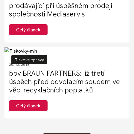
prodávající při úspěšném prodeji
společnosti Mediaservis
Celý článek
Tiskové zprávy
20. 12. 2018
bpv BRAUN PARTNERS: již třetí
úspěch před odvolacím soudem ve
věci recyklačních poplatků
Celý článek