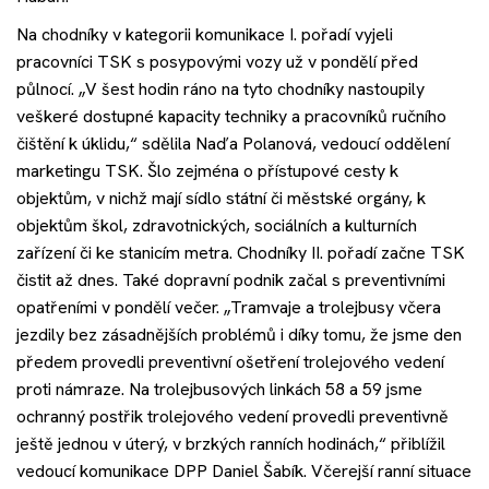
Na chodníky v kategorii komunikace I. pořadí vyjeli
pracovníci TSK s posypovými vozy už v pondělí před
půlnocí. „V šest hodin ráno na tyto chodníky nastoupily
veškeré dostupné kapacity techniky a pracovníků ručního
čištění k úklidu,“ sdělila Naďa Polanová, vedoucí oddělení
marketingu TSK. Šlo zejména o přístupové cesty k
objektům, v nichž mají sídlo státní či městské orgány, k
objektům škol, zdravotnických, sociálních a kulturních
zařízení či ke stanicím metra. Chodníky II. pořadí začne TSK
čistit až dnes. Také dopravní podnik začal s preventivními
opatřeními v pondělí večer. „Tramvaje a trolejbusy včera
jezdily bez zásadnějších problémů i díky tomu, že jsme den
předem provedli preventivní ošetření trolejového vedení
proti námraze. Na trolejbusových linkách 58 a 59 jsme
ochranný postřik trolejového vedení provedli preventivně
ještě jednou v úterý, v brzkých ranních hodinách,“ přiblížil
vedoucí komunikace DPP Daniel Šabík. Včerejší ranní situace