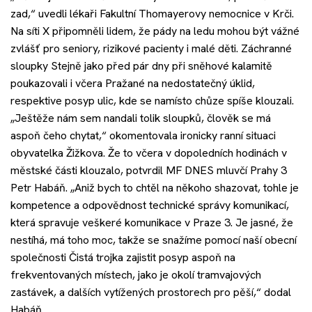
zad,“ uvedli lékaři Fakultní Thomayerovy nemocnice v Krči.
Na síti X připomněli lidem, že pády na ledu mohou být vážné
zvlášť pro seniory, rizikové pacienty i malé děti. Záchranné
sloupky Stejně jako před pár dny při sněhové kalamitě
poukazovali i včera Pražané na nedostatečný úklid,
respektive posyp ulic, kde se namísto chůze spíše klouzali.
„Ještěže nám sem nandali tolik sloupků, člověk se má
aspoň čeho chytat,“ okomentovala ironicky ranní situaci
obyvatelka Žižkova. Že to včera v dopoledních hodinách v
městské části klouzalo, potvrdil MF DNES mluvčí Prahy 3
Petr Habáň. „Aniž bych to chtěl na někoho shazovat, tohle je
kompetence a odpovědnost technické správy komunikací,
která spravuje veškeré komunikace v Praze 3. Je jasné, že
nestíhá, má toho moc, takže se snažíme pomocí naší obecní
společnosti Čistá trojka zajistit posyp aspoň na
frekventovaných místech, jako je okolí tramvajových
zastávek, a dalších vytížených prostorech pro pěší,“ dodal
Habáň.