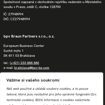
Společnost zapsaná v obchodním rejstříku vedeném u Městského
soudu v Praze, oddíl C, vložka 128700
IČ: 27948994
DIČ: CZ27948994
bpv Braun Partners s.r.o., o.z.
Europeum Business Center
Suché mýto 1
SK-811 03 Bratislava
tel.:
(+421) 233 888 880
e-mail:
bratislava@bpv-bp.com
Společnost zapsaná v obchodním rejstříku vedeném Městským
Vážíme si vašeho soukromí
soudem Bratislava III, oddíl Po, vložka 1683/B
IČ: 36862207
Náš web používá a ukládá soubory cookies, a to pouze
DIČ: 4020244250
takové, které jsou nezbytné pro jeho správné fungování (tzv.
IČ DPH: SK4020244250
technické cookies). Bližší informace o
cookies
naleznete