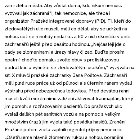
Akce
zamrzlého města. Aby zůstal doma, kdo nikam nemusí,
vyzývali jak záchranáři, tak nemocnice, ale třeba i
organizátor Pražské integrované dopravy (PID). Ti, kteří do
Kontakt
zledovatělých ulic museli, měli co dělat, aby se udrželi na
nohou, což se mnohdy nedařilo, a 80 z nich skončilo v péči
záchranářů ještě před desátou hodinou. „Nejčastěji jde o
pády se zlomeninami a úrazy hlavy či zad. Buďte prosím
Nechte si poradit
opatrní: choďte pomalu, zvolte obuv s protiskluzovou
podrážkou a vyhněte se zledovatělým úsekům,“ vyzývala na
síti X mluvčí pražské záchranky Jana Poštová. Záchranáři
měli plné ruce práce už od půlnoci a s úterním ránem vydali
výstrahu před nebezpečnou ledovkou. Před devátou ranní
museli kvůli extrémnímu zatížení aktivovat traumaplán, který
jim pomohl s rozřazováním pacientů. Do pražských ulic
vyslali dalších pět sanitních vozů a na pomoc s velkým
množstvím úrazů jim vyjela také posádka hasičů. Zranění
Pražané potom zcela zaplnili urgentní příjmy nemocnic.
„Ošetřujeme hlavně zlomeniny rukou a nohou, poranění