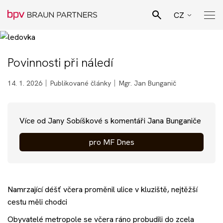
CZ
EN
Hledat
SK
Povinnosti při náledí
Pro Bono poradenství
DE
14. 1. 2026
Publikované články
Mgr. Jan Bunganič
Naši lidé
Více od Jany Sobíškové s komentáři Jana Bunganiče
Právní specializace
pro MF Dnes
Podnikatelské sektory
Namrzající déšť včera proměnil ulice v kluziště, nejtěžší
Novinky
cestu měli chodci
Obyvatelé metropole se včera ráno probudili do zcela