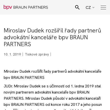
CZ
EN
Hledat
SK
Miroslav Dudek rozšířil řady partnerů
Pro Bono poradenství
advokátní kanceláře bpv BRAUN
DE
PARTNERS
Naši lidé
10. 1. 2019
Tiskové zprávy
Právní specializace
Miroslav Dudek rozšířil řady partnerů advokátní kanceláře
bpv BRAUN PARTNERS
Podnikatelské sektory
JUDr. Miroslav Dudek se s účinností od 1. ledna 2019 stal
novým partnerem advokátní kanceláře bpv BRAUN
Novinky
PARTNERS. Miroslav Dudek působí v advokátní kanceláři
bpv BRAUN PARTNERS od konce roku 2017 a jeho posun