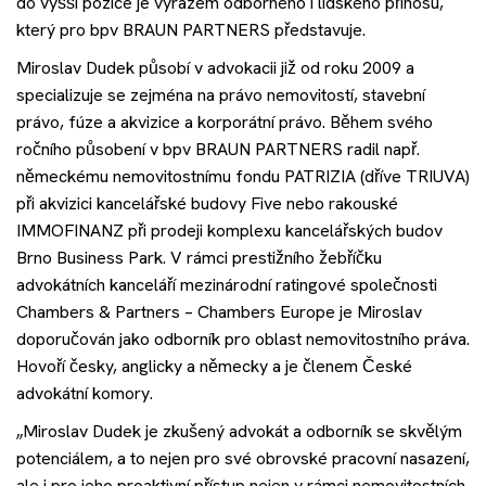
do vyšší pozice je výrazem odborného i lidského přínosu,
Akce
který pro bpv BRAUN PARTNERS představuje.
Miroslav Dudek působí v advokacii již od roku 2009 a
Kontakt
specializuje se zejména na právo nemovitostí, stavební
právo, fúze a akvizice a korporátní právo. Během svého
ročního působení v bpv BRAUN PARTNERS radil např.
německému nemovitostnímu fondu PATRIZIA (dříve TRIUVA)
Nechte si poradit
při akvizici kancelářské budovy Five nebo rakouské
IMMOFINANZ při prodeji komplexu kancelářských budov
Brno Business Park. V rámci prestižního žebříčku
advokátních kanceláří mezinárodní ratingové společnosti
Chambers & Partners – Chambers Europe je Miroslav
doporučován jako odborník pro oblast nemovitostního práva.
Hovoří česky, anglicky a německy a je členem České
advokátní komory.
„Miroslav Dudek je zkušený advokát a odborník se skvělým
potenciálem, a to nejen pro své obrovské pracovní nasazení,
ale i pro jeho proaktivní přístup nejen v rámci nemovitostních