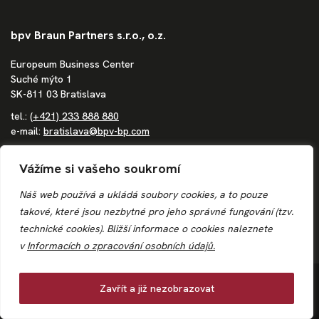
bpv Braun Partners s.r.o., o.z.
Europeum Business Center
Suché mýto 1
SK-811 03 Bratislava
tel.:
(+421) 233 888 880
e-mail:
bratislava@bpv-bp.com
Společnost zapsaná v obchodním rejstříku vedeném Městským
Vážíme si vašeho soukromí
soudem Bratislava III, oddíl Po, vložka 1683/B
IČ: 36862207
Náš web používá a ukládá soubory cookies, a to pouze
DIČ: 4020244250
takové, které jsou nezbytné pro jeho správné fungování (tzv.
IČ DPH: SK4020244250
technické cookies). Bližší informace o
cookies
naleznete
v
Informacích o zpracování osobních údajů.
© 2026
Zavřít a již nezobrazovat
bpv BRAUN PARTNERS