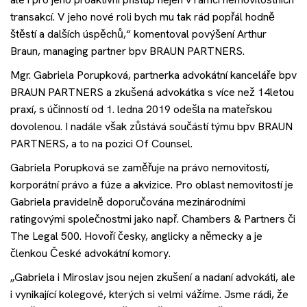
transakcí. V jeho nové roli bych mu tak rád popřál hodně
štěstí a dalších úspěchů,“ komentoval povýšení Arthur
Braun, managing partner bpv BRAUN PARTNERS.
Mgr. Gabriela Porupková, partnerka advokátní kanceláře bpv
BRAUN PARTNERS a zkušená advokátka s více než 14letou
praxí, s účinností od 1. ledna 2019 odešla na mateřskou
dovolenou. I nadále však zůstává součástí týmu bpv BRAUN
PARTNERS, a to na pozici Of Counsel.
Gabriela Porupková se zaměřuje na právo nemovitostí,
korporátní právo a fúze a akvizice. Pro oblast nemovitostí je
Gabriela pravidelně doporučována mezinárodními
ratingovými společnostmi jako např. Chambers & Partners či
The Legal 500. Hovoří česky, anglicky a německy a je
členkou České advokátní komory.
„Gabriela i Miroslav jsou nejen zkušení a nadaní advokáti, ale
i vynikající kolegové, kterých si velmi vážíme. Jsme rádi, že