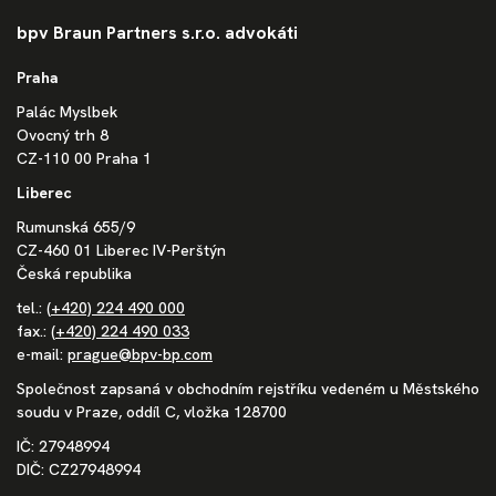
bpv Braun Partners s.r.o. advokáti
Praha
Palác Myslbek
Ovocný trh 8
CZ-110 00 Praha 1
Liberec
Rumunská 655/9
CZ-460 01 Liberec IV-Perštýn
Česká republika
tel.:
(+420) 224 490 000
fax.:
(+420) 224 490 033
e-mail:
prague@bpv-bp.com
Společnost zapsaná v obchodním rejstříku vedeném u Městského
soudu v Praze, oddíl C, vložka 128700
IČ: 27948994
DIČ: CZ27948994