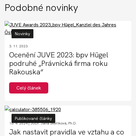
Akce
Podobné novinky
Kontakt
Novinky
3. 11. 2023
Nechte si poradit
Ocenění JUVE 2023: bpv Hügel
podruhé „Právnická firma roku
Rakouska“
Celý článek
Publikované články
16. 4. 2024 |
JUDr. Jana Škeříková, Ph.D.
Jak nastavit pravidla ve vztahu a co