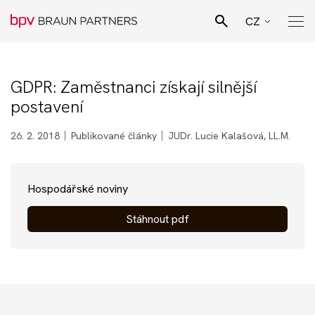
CZ
EN
Hledat
SK
GDPR: Zaměstnanci získají silnější
Pro Bono poradenství
postavení
DE
Naši lidé
26. 2. 2018
Publikované články
JUDr. Lucie Kalašová, LL.M.
Právní specializace
Hospodářské noviny
Stáhnout pdf
Podnikatelské sektory
Novinky