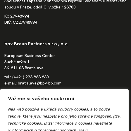
Společnost zapsaná v obchodním rejstříku vedeném u Městského
soudu v Praze, oddíl C, vložka 128700
IČ: 27948994
DIČ: CZ27948994
bpv Braun Partners s.r.o., o.z.
Europeum Business Center
Suché mýto 1
SK-811 03 Bratislava
tel.:
(+421) 233 888 880
e-mail:
bratislava@bpv-bp.com
Společnost zapsaná v obchodním rejstříku vedeném Městským
Vážíme si vašeho soukromí
soudem Bratislava III, oddíl Po, vložka 1683/B
IČ: 36862207
Náš web používá a ukládá soubory cookies, a to pouze
DIČ: 4020244250
takové, které jsou nezbytné pro jeho správné fungování (tzv.
IČ DPH: SK4020244250
technické cookies). Bližší informace o
cookies
naleznete
v
Informacích o zpracování osobních údajů.