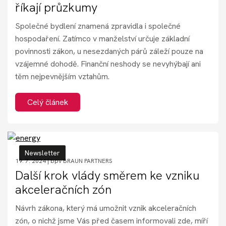
říkají průzkumy
Společné bydlení znamená zpravidla i společné
hospodaření. Zatímco v manželství určuje základní
povinnosti zákon, u nesezdaných párů záleží pouze na
vzájemné dohodě. Finanční neshody se nevyhýbají ani
těm nejpevnějším vztahům.
Celý článek
Newsletter
19. 7. 2024 |
bpv BRAUN PARTNERS
Další krok vlády směrem ke vzniku
akceleračních zón
Návrh zákona, který má umožnit vznik akceleračních
zón, o nichž jsme Vás před časem informovali zde, míří