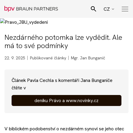
CZ
EN
Hledat
SK
Nezdárného potomka lze vydědit. Ale
Pro Bono poradenství
má to své podmínky
DE
Naši lidé
22. 9. 2025
Publikované články
Mgr. Jan Bunganič
Právní specializace
Článek Pavla Cechla s komentáři Jana Bunganiče
čtěte v
Podnikatelské sektory
deníku Právo a www.novinky.cz
Novinky
V biblickém podobenství o nezdárném synovi se jeho otec