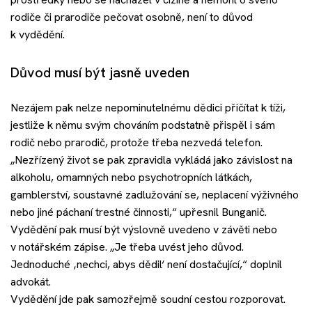
rodiče či prarodiče pečovat osobně, není to důvod
k vydědění.
Důvod musí být jasně uveden
Nezájem pak nelze nepominutelnému dědici přičítat k tíži,
jestliže k němu svým chováním podstatně přispěl i sám
rodič nebo prarodič, protože třeba nezvedá telefon.
„Nezřízený život se pak zpravidla vykládá jako závislost na
alkoholu, omamných nebo psychotropních látkách,
gamblerství, soustavné zadlužování se, neplacení výživného
nebo jiné páchaní trestné činnosti,“ upřesnil Bunganič.
Vydědění pak musí být výslovně uvedeno v závěti nebo
v notářském zápise. „Je třeba uvést jeho důvod.
Jednoduché ‚nechci, abys dědil‘ není dostačující,“ doplnil
advokát.
Vydědění jde pak samozřejmě soudní cestou rozporovat.