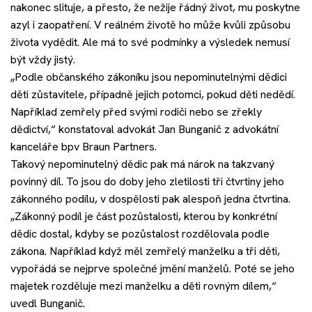
nakonec slituje, a přesto, že nežije řádný život, mu poskytne
Akce
azyl i zaopatření. V reálném životě ho může kvůli způsobu
života vydědit. Ale má to své podmínky a výsledek nemusí
Kontakt
být vždy jistý.
„Podle občanského zákoníku jsou nepominutelnými dědici
děti zůstavitele, případně jejich potomci, pokud děti nedědí.
Například zemřely před svými rodiči nebo se zřekly
Nechte si poradit
dědictví,“ konstatoval advokát Jan Bunganič z advokátní
kanceláře bpv Braun Partners.
Takový nepominutelný dědic pak má nárok na takzvaný
povinný díl. To jsou do doby jeho zletilosti tři čtvrtiny jeho
zákonného podílu, v dospělosti pak alespoň jedna čtvrtina.
„Zákonný podíl je část pozůstalosti, kterou by konkrétní
dědic dostal, kdyby se pozůstalost rozdělovala podle
zákona. Například když měl zemřelý manželku a tři děti,
vypořádá se nejprve společné jmění manželů. Poté se jeho
majetek rozděluje mezi manželku a děti rovným dílem,“
uvedl Bunganič.