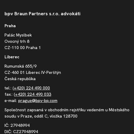
bpv Braun Partners s.r.o. advokáti
Praha
Palác Myslbek
Ovocný trh 8
CZ-110 00 Praha 1
Liberec
Rumunská 655/9
CZ-460 01 Liberec IV-Perštýn
Česká republika
tel.:
(+420) 224 490 000
fax.:
(+420) 224 490 033
e-mail:
prague@bpv-bp.com
Společnost zapsaná v obchodním rejstříku vedeném u Městského
soudu v Praze, oddíl C, vložka 128700
IČ: 27948994
DIČ: CZ27948994