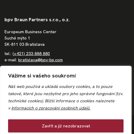
bpv Braun Partners s.r.o., o.z.
Europeum Business Center
Suché mýto 1
SK-811 03 Bratislava
tel.:
(+421) 233 888 880
e-mail:
bratislava@bpv-bp.com
Společnost zapsaná v obchodním rejstříku vedeném Městským
Vážíme si vašeho soukromí
soudem Bratislava III, oddíl Po, vložka 1683/B
IČ: 36862207
Náš web používá a ukládá soubory cookies, a to pouze
DIČ: 4020244250
takové, které jsou nezbytné pro jeho správné fungování (tzv.
IČ DPH: SK4020244250
technické cookies). Bližší informace o
cookies
naleznete
v
Informacích o zpracování osobních údajů.
© 2026
Zavřít a již nezobrazovat
bpv BRAUN PARTNERS