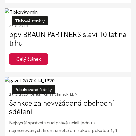
Tiskové zprávy
23. 6. 2016
bpv BRAUN PARTNERS slaví 10 let na
trhu
Celý článek
Publikované články
29. 3. 2023 |
Dr. iur. Tomáš Chmelík, LL.M.
Sankce za nevyžádaná obchodní
sdělení
Nejvyšší správní soud právě učinil jednu z
nejmenovaných firem smolařem roku s pokutou 1,4