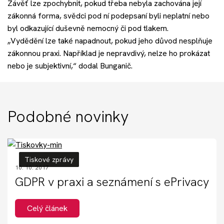
Závěť lze zpochybnit, pokud třeba nebyla zachována její
zákonná forma, svědci pod ní podepsaní byli neplatní nebo
byl odkazující duševně nemocný či pod tlakem.
„Vydědění lze také napadnout, pokud jeho důvod nesplňuje
zákonnou praxi. Například je nepravdivý, nelze ho prokázat
nebo je subjektivní,“ dodal Bunganič.
Podobné novinky
Tiskové zprávy
10. 10. 2017
GDPR v praxi a seznámení s ePrivacy
Celý článek