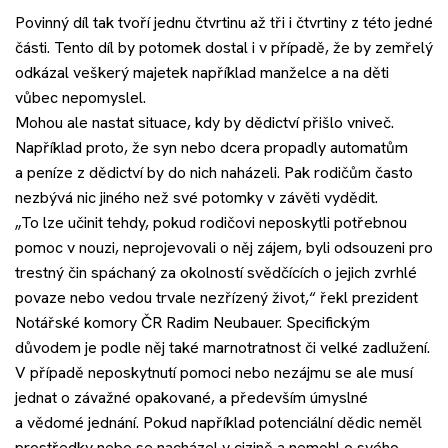
Povinný díl tak tvoří jednu čtvrtinu až tři i čtvrtiny z této jedné
části. Tento díl by potomek dostal i v případě, že by zemřelý
odkázal veškerý majetek například manželce a na děti
vůbec nepomyslel.
Mohou ale nastat situace, kdy by dědictví přišlo vniveč.
Například proto, že syn nebo dcera propadly automatům
a peníze z dědictví by do nich naházeli. Pak rodičům často
nezbývá nic jiného než své potomky v závěti vydědit.
„To lze učinit tehdy, pokud rodičovi neposkytli potřebnou
pomoc v nouzi, neprojevovali o něj zájem, byli odsouzeni pro
trestný čin spáchaný za okolností svědčících o jejich zvrhlé
povaze nebo vedou trvale nezřízený život,“ řekl prezident
Notářské komory ČR Radim Neubauer. Specifickým
důvodem je podle něj také marnotratnost či velké zadlužení.
V případě neposkytnutí pomoci nebo nezájmu se ale musí
jednat o závažné opakované, a především úmyslné
a vědomé jednání. Pokud například potenciální dědic neměl
prostředky nebo se nacházel v cizině a nemohl o svého