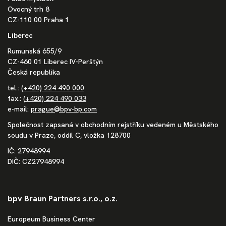
Ovocný trh 8
CZ-110 00 Praha 1
Liberec
Rumunská 655/9
CZ-460 01 Liberec IV-Perštýn
Česká republika
tel.:
(+420) 224 490 000
fax.:
(+420) 224 490 033
e-mail:
prague@bpv-bp.com
Společnost zapsaná v obchodním rejstříku vedeném u Městského
soudu v Praze, oddíl C, vložka 128700
IČ: 27948994
DIČ: CZ27948994
bpv Braun Partners s.r.o., o.z.
Europeum Business Center