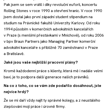
Pak jsem se sem vrátil i díky revoluční euforii, koncertu
Rolling Stones v roce 1990 a otevření hranic. V roce 1990
jsem dostal jako první západní student stipendium na
studium na Právnické fakultě Univerzity Karlovy. Od roku
1994 působím v komerčních advokátních kancelářích
v Praze (s menšími přestávkami v Mnichově), od roku 2006
v bpv Braun Partners jako Managing Partner komerční
advokátní kanceláře s přibližně 70 zaměstnanci v Praze
a Bratislavě.
Jaké jsou vaše nejbližší pracovní plány?
Kromě každodenní práce s klienty, která mě i nadále velmi
baví, je to podpora další generace našich právníků.
Na co z toho, co se vám zde podařilo dosáhnout, jste
nejvíce hrdý?
Že se mi daří vždy najít ty správné kolegy, a z neustálého
zlepšování mojí práce i úrovně firmy.