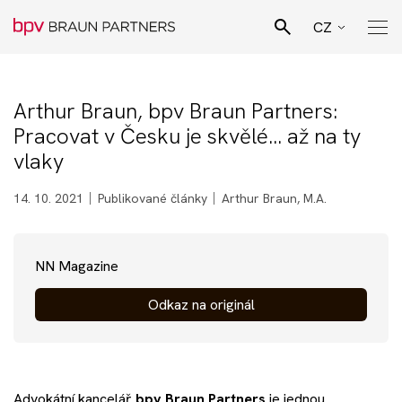
CZ
EN
Hledat
SK
Arthur Braun, bpv Braun Partners:
Pro Bono poradenství
Pracovat v Česku je skvělé… až na ty
DE
vlaky
Naši lidé
14. 10. 2021
Publikované články
Arthur Braun, M.A.
Právní specializace
NN Magazine
Podnikatelské sektory
Odkaz na originál
Novinky
Advokátní kancelář
bpv Braun
Partners
je jednou