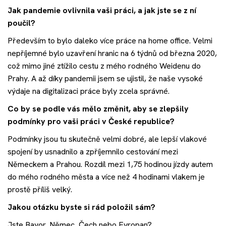
Jak pandemie ovlivnila vaši práci, a jak jste se z ní
poučil?
Především to bylo daleko více práce na home office. Velmi
nepříjemné bylo uzavření hranic na 6 týdnů od března 2020,
což mimo jiné ztížilo cestu z mého rodného Weidenu do
Prahy. A až díky pandemii jsem se ujistil, že naše vysoké
výdaje na digitalizaci práce byly zcela správné.
Co by se podle vás mělo změnit, aby se zlepšily
podmínky pro vaši práci v České republice?
Podmínky jsou tu skutečně velmi dobré, ale lepší vlakové
spojení by usnadnilo a zpříjemnilo cestování mezi
Německem a Prahou. Rozdíl mezi 1,75 hodinou jízdy autem
do mého rodného města a více než 4 hodinami vlakem je
prostě příliš velký.
Jakou otázku byste si rád položil sám?
Jste Bavor, Němec, Čech nebo Evropan?