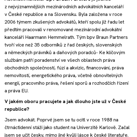
Akce
z nejvýznamnějších mezinárodních advokátních kanceláří
v České republice a na Slovensku. Byla založena v roce
2006 týmem zkušených advokátů, kteří spolu již řadu let
Kontakt
předtím pracovali v renomované mezinárodní advokátní
kanceláři Haarmann Hemmelrath. Tým bpv Braun Partners
tvoří více než 35 odborníků z řad českých, slovenských
Nechte si poradit
a německých právníků a daňových poradců- Ke klíčovým
službám patří poradenství ve všech oblastech práva
obchodních společností, fúzí a akvizic, financování, práva
nemovitostí, energetického práva, včetně obnovitelných
energií, pracovního práva, řešení sporů a rozhodčích řízení
a práva EU.
V jakém oboru pracujete a jak dlouho jste už v České
republice?
Jsem advokát. Poprvé jsem se tu ocitl v roce 1988 na
čtrnáctidenní stáži jako student na Univerzitě Karlově. Začal
jsem se učit česky, mimo jiné kvůli lásce k české literatuře.