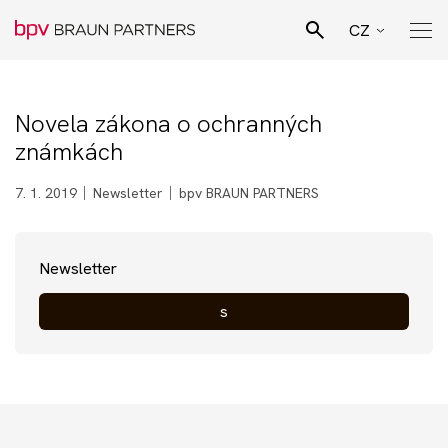
CZ
EN
Hledat
SK
Novela zákona o ochranných
Pro Bono poradenství
známkách
DE
Naši lidé
7. 1. 2019
Newsletter
bpv BRAUN PARTNERS
Právní specializace
Newsletter
s
Podnikatelské sektory
Novinky