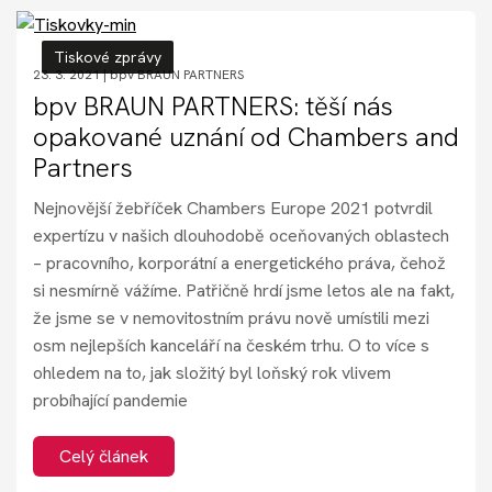
Tiskové zprávy
23. 3. 2021 |
bpv BRAUN PARTNERS
bpv BRAUN PARTNERS: těší nás
opakované uznání od Chambers and
Partners
Nejnovější žebříček Chambers Europe 2021 potvrdil
expertízu v našich dlouhodobě oceňovaných oblastech
– pracovního, korporátní a energetického práva, čehož
si nesmírně vážíme. Patřičně hrdí jsme letos ale na fakt,
že jsme se v nemovitostním právu nově umístili mezi
osm nejlepších kanceláří na českém trhu. O to více s
ohledem na to, jak složitý byl loňský rok vlivem
probíhající pandemie
Celý článek