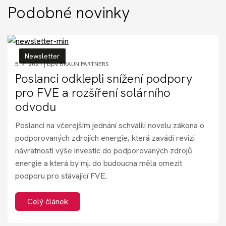
Akce
Podobné novinky
Kontakt
Newsletter
5. 7. 2021 |
bpv BRAUN PARTNERS
Poslanci odklepli snížení podpory
Nechte si poradit
pro FVE a rozšíření solárního
odvodu
Poslanci na včerejším jednání schválili novelu zákona o
podporovaných zdrojích energie, která zavádí revizi
návratnosti výše investic do podporovaných zdrojů
energie a která by mj. do budoucna měla omezit
podporu pro stávající FVE.
Celý článek