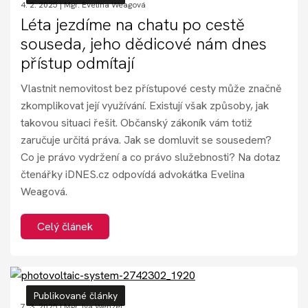
4. 2. 2025 |
Mgr. Evelina Weagová
Léta jezdíme na chatu po cestě
souseda, jeho dědicové nám dnes
přístup odmítají
Vlastnit nemovitost bez přístupové cesty může značně
zkomplikovat její využívání. Existují však způsoby, jak
takovou situaci řešit. Občanský zákoník vám totiž
zaručuje určitá práva. Jak se domluvit se sousedem?
Co je právo vydržení a co právo služebnosti? Na dotaz
čtenářky iDNES.cz odpovídá advokátka Evelina
Weagová.
Celý článek
Publikované články
7. 3. 2025 |
Mgr. Iva Wenzel