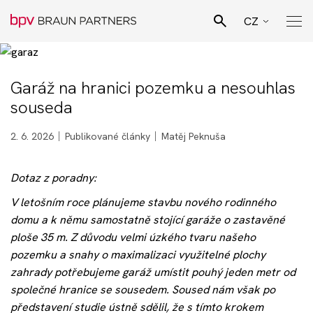
CZ
EN
Hledat
SK
Garáž na hranici pozemku a nesouhlas
Pro Bono poradenství
souseda
DE
Naši lidé
2. 6. 2026
Publikované články
Matěj Peknuša
Dotaz z poradny:
Právní specializace
V letošním roce plánujeme stavbu nového rodinného
domu a k němu samostatně stojící garáže o zastavěné
Podnikatelské sektory
ploše 35 m. Z důvodu velmi úzkého tvaru našeho
pozemku a snahy o maximalizaci využitelné plochy
zahrady potřebujeme garáž umístit pouhý jeden metr od
Novinky
společné hranice se sousedem. Soused nám však po
představení studie ústně sdělil, že s tímto krokem