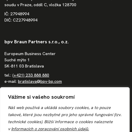
soudu v Praze, oddíl C, vložka 128700
IČ: 27948994
DIČ: CZ27948994
bpv Braun Partners s.r.o., o.z.
Europeum Business Center
Suché mýto 1
SK-811 03 Bratislava
tel.:
(+421) 233 888 880
e-mail:
bratislava@bpv-bp.com
Společnost zapsaná v obchodním rejstříku vedeném Městským
Vážíme si vašeho soukromí
soudem Bratislava III, oddíl Po, vložka 1683/B
IČ: 36862207
Náš web používá a ukládá soubory cookies, a to pouze
DIČ: 4020244250
takové, které jsou nezbytné pro jeho správné fungování (tzv.
IČ DPH: SK4020244250
technické cookies). Bližší informace o
cookies
naleznete
v
Informacích o zpracování osobních údajů.