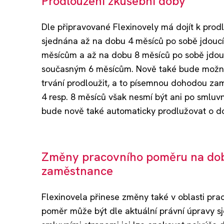
Prodloužení zkušební doby
Dle připravované Flexinovely má dojít k prod
sjednána až na dobu 4 měsíců po sobě jdouc
měsícům a až na dobu 8 měsíců po sobě jdou
současným 6 měsícům. Nově také bude možné
trvání prodloužit, a to písemnou dohodou z
4 resp. 8 měsíců však nesmí být ani po smlu
bude nově také automaticky prodlužovat o 
Změny pracovního poměru na dobu
zaměstnance
Flexinovela přinese změny také v oblasti pr
poměr může být dle aktuální právní úpravy s