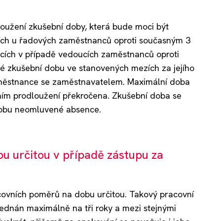
loužení zkušební doby, která bude moci být
ích u řadových zaměstnanců oproti současným 3
cích v případě vedoucích zaměstnanců oproti
 zkušební dobu ve stanovených mezích za jejího
aměstnance se zaměstnavatelem. Maximální doba
vním prodloužení překročena. Zkušební doba se
dobu neomluvené absence.
 určitou v případě zástupu za
acovních poměrů na dobu určitou. Takový pracovní
jednán maximálně na tři roky a mezi stejnými