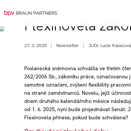
Flexinovela záko
27. 3. 2025
Newsletter
JUDr. Lucie Kalašová
Poslanecká sněmovna schválila ve třetím čte
262/2006 Sb., zákoníku práce, označovanou jak
samotné označení, zvýšení flexibility pracovn
na straně zaměstnanců. Novelu, jejíž účinnos
dnem druhého kalendářního měsíce následujícíh
od 1. 6. 2025, nyní bude projednávat Senát. 
Flexinovela přinese, pokud bude schválena?