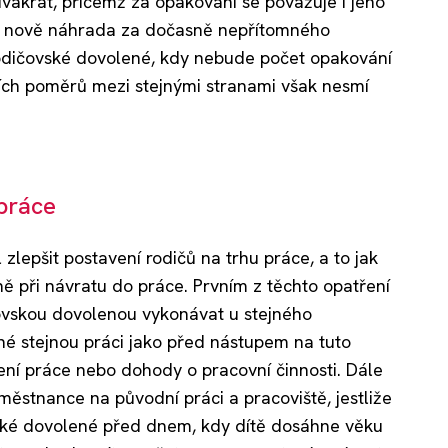
dvakrát, přičemž za opakování se považuje i jeho
de nově náhrada za dočasně nepřítomného
odičovské dovolené, kdy nebude počet opakování
ích poměrů mezi stejnými stranami však nesmí
 práce
 zlepšit postavení rodičů na trhu práce, a to jak
ně při návratu do práce. Prvním z těchto opatření
vskou dovolenou vykonávat u stejného
é stejnou práci jako před nástupem na tuto
ní práce nebo dohody o pracovní činnosti. Dále
ěstnance na původní práci a pracoviště, jestliže
vské dovolené před dnem, kdy dítě dosáhne věku