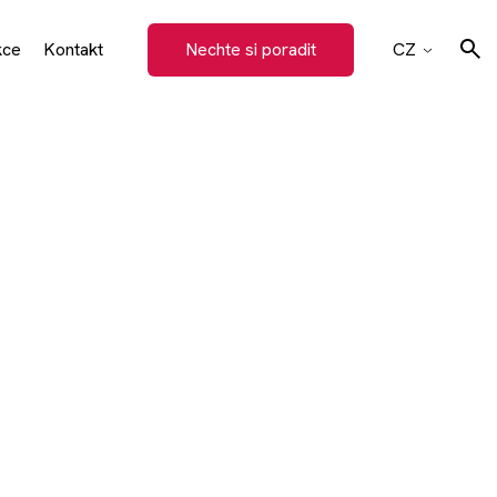
kce
Kontakt
Nechte si poradit
CZ
EN
y
SK
Hledat
DE