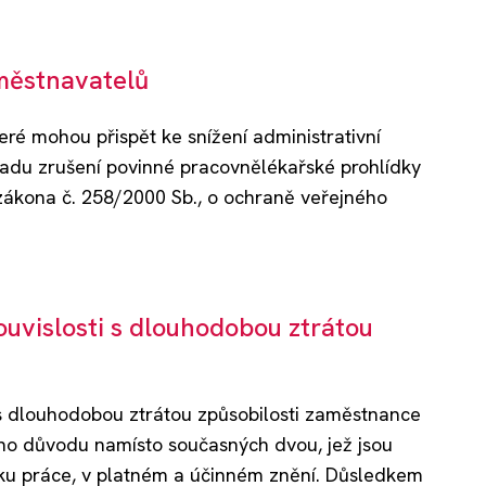
aměstnavatelů
eré mohou přispět ke snížení administrativní
ladu zrušení povinné pracovnělékařské prohlídky
 zákona č. 258/2000 Sb., o ochraně veřejného
uvislosti s dlouhodobou ztrátou
 s dlouhodobou ztrátou způsobilosti zaměstnance
ho důvodu namísto současných dvou, jež jsou
níku práce, v platném a účinném znění. Důsledkem