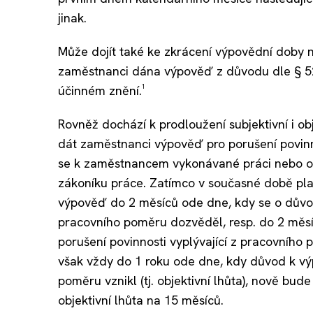
jinak.
Může dojít také ke zkrácení výpovědní doby 
zaměstnanci dána výpověď z důvodu dle § 52 
účinném znění.¹
Rovněž dochází k prodloužení subjektivní i o
dát zaměstnanci výpověď pro porušení povinno
se k zaměstnancem vykonávané práci nebo ok
zákoníku práce. Zatímco v současné době pl
výpověď do 2 měsíců ode dne, kdy se o důvo
pracovního poměru dozvěděl, resp. do 2 měsí
porušení povinnosti vyplývající z pracovního po
však vždy do 1 roku ode dne, kdy důvod k v
poměru vznikl (tj. objektivní lhůta), nově bud
objektivní lhůta na 15 měsíců.