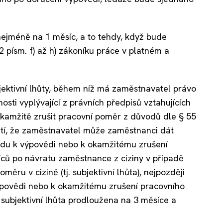
nejméně na 1 měsíc, a to tehdy, když bude
písm. f) až h) zákoníku práce v platném a
bjektivní lhůty, během níž má zaměstnavatel právo
sti vyplývající z právních předpisů vztahujících
amžitě zrušit pracovní poměr z důvodů dle § 55
atí, že zaměstnavatel může zaměstnanci dát
du k výpovědi nebo k okamžitému zrušení
ců po návratu zaměstnance z ciziny v případě
měru v cizině (tj. subjektivní lhůta), nejpozději
ýpovědi nebo k okamžitému zrušení pracovního
e subjektivní lhůta prodloužena na 3 měsíce a