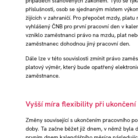
případech stanovených zákonem. Tyto se týkají
příslušnosti, osob se sjednaným místem výko
žijících v zahraničí. Pro přepočet mzdy, platu 
vyhlášený ČNB pro první pracovní den v kale
vzniklo zaměstnanci právo na mzdu, plat nebo
zaměstnanec dohodnou jiný pracovní den.
Dále lze v této souvislosti zmínit právo zam
platový výměr, který bude opatřený elektron
zaměstnance.
Vyšší míra flexibility při ukonče
Změny související s ukončením pracovního p
doby. Ta začne běžet již dnem, v němž byla d
prvním dnem kalendářního měsíce následujíc