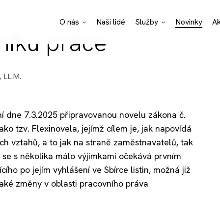
O nás
Naši lidé
Služby
Novinky
A
níku práce
Pro Bono poradenství
Právní specializace
Podnikatelské sektor
, LL.M.
ní dne 7.3.2025 připravovanou novelu zákona č.
o tzv. Flexinovela, jejímž cílem je, jak napovídá
ích vztahů, a to jak na straně zaměstnavatelů, tak
t se s několika málo výjimkami očekává prvním
o po jejím vyhlášení ve Sbírce listin, možná již
Jaké změny v oblasti pracovního práva