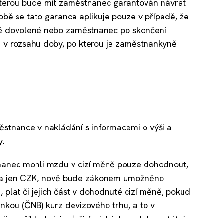
 kterou bude mít zaměstnanec garantován návrat
obě se tato garance aplikuje pouze v případě, že
ké dovolené nebo zaměstnanec po skončení
 v rozsahu doby, po kterou je zaměstnankyně
tnance v nakládání s informacemi o výši a
y.
nanec mohli mzdu v cizí měně pouze dohodnout,
ena jen CZK, nově bude zákonem umožněno
plat či jejich část v dohodnuté cizí měně, pokud
nkou (ČNB) kurz devizového trhu, a to v