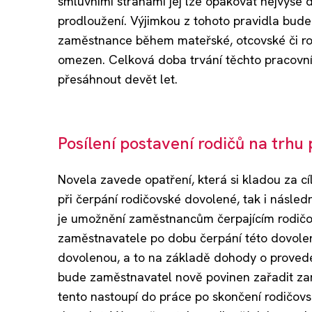
smluvními stranami jej lze opakovat nejvýše 
prodloužení. Výjimkou z tohoto pravidla bu
zaměstnance během mateřské, otcovské či r
omezen. Celková doba trvání těchto pracovn
přesáhnout devět let.
Posílení postavení rodičů na trhu
Novela zavede opatření, která si kladou za cíl
při čerpání rodičovské dovolené, tak i násled
je umožnění zaměstnancům čerpajícím rodičo
zaměstnavatele po dobu čerpání této dovolen
dovolenou, a to na základě dohody o provede
bude zaměstnavatel nově povinen zařadit zam
tento nastoupí do práce po skončení rodičo