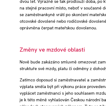
dvou let. Výrazně se tak prodlouží doba, po
na stejné pracovní místo, neboť v současné d
se zaměstnankyně vrátí po skončení mateřs
otcovské dovolené nebo rodičovské dovolené
oprávněna čerpat mateřskou dovolenou.
Změny ve mzdové oblasti
Nově bude zakázáno smluvně omezovat zaměs
struktuře své mzdy, platu či odměny z dohod
Zatímco doposud si zaměstnavatel a zaměst
výplata směla být při výkonu práce proved
vyplácet zaměstnanci s jeho souhlasem mzdu, 
je k této měně vyhlašován Českou národní ba