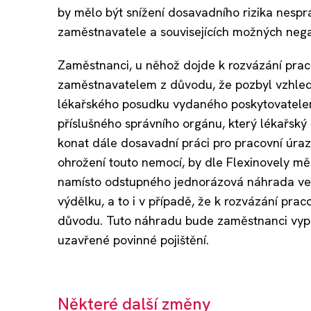
by mělo být snížení dosavadního rizika nesp
zaměstnavatele a souvisejících možných nega
Zaměstnanci, u něhož dojde k rozvázání pra
zaměstnavatelem z důvodu, že pozbyl vzhle
lékařského posudku vydaného poskytovatele
příslušného správního orgánu, který lékařs
konat dále dosavadní práci pro pracovní úra
ohrožení touto nemocí, by dle Flexinovely mě
namísto odstupného jednorázová náhrada ve
výdělku, a to i v případě, že k rozvázání p
důvodu. Tuto náhradu bude zaměstnanci vypl
uzavřené povinné pojištění.
Některé další změny