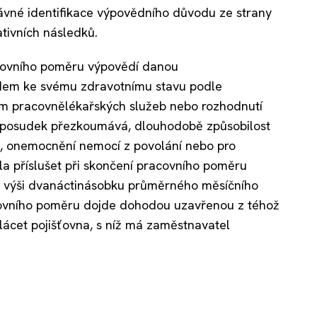
rávné identifikace výpovědního důvodu ze strany
tivních následků.
covního poměru výpovědí danou
dem ke svému zdravotnímu stavu podle
m pracovnělékařských služeb nebo rozhodnutí
ký posudek přezkoumává, dlouhodobě způsobilost
z, onemocnění nemocí z povolání nebo pro
la příslušet při skončení pracovního poměru
 výši dvanáctinásobku průměrného měsíčního
racovního poměru dojde dohodou uzavřenou z téhož
ácet pojišťovna, s níž má zaměstnavatel