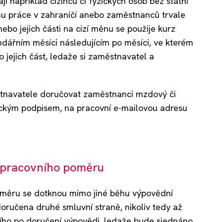
 například cizinců či fyzických osob bez státní
nu práce v zahraničí anebo zaměstnanců trvale
nebo jejich části na cizí měnu se použije kurz
ndářním měsíci následujícím po měsíci, ve kterém
 jejich část, ledaže si zaměstnavatel a
ěstnavatele doručovat zaměstnanci mzdový či
ickým podpisem, na pracovní e-mailovou adresu
ní pracovního poměru
oměru se dotknou mimo jiné běhu výpovědní
oručena druhé smluvní straně, nikoliv tedy až
ího po doručení výpovědi, ledaže bude sjednáno