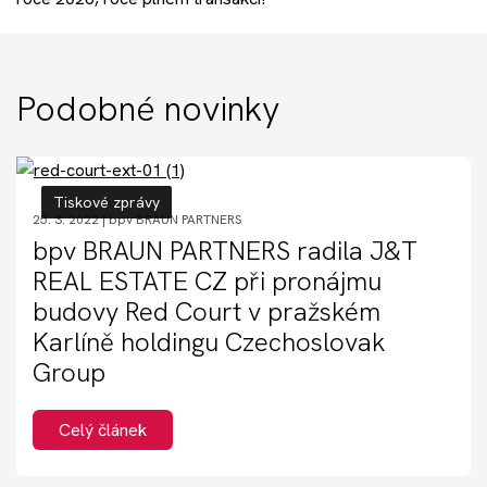
Akce
Kontakt
Podobné novinky
Nechte si poradit
Tiskové zprávy
25. 3. 2022 |
bpv BRAUN PARTNERS
bpv BRAUN PARTNERS radila J&T
REAL ESTATE CZ při pronájmu
budovy Red Court v pražském
Karlíně holdingu Czechoslovak
Group
Celý článek