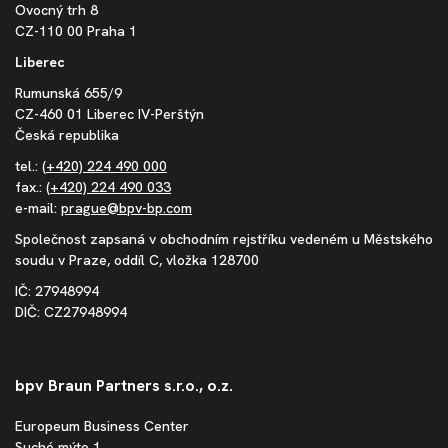
Ovocný trh 8
CZ-110 00 Praha 1
Liberec
Rumunská 655/9
CZ-460 01 Liberec IV-Perštýn
Česká republika
tel.:
(+420) 224 490 000
fax.:
(+420) 224 490 033
e-mail:
prague@bpv-bp.com
Společnost zapsaná v obchodním rejstříku vedeném u Městského
soudu v Praze, oddíl C, vložka 128700
IČ: 27948994
DIČ: CZ27948994
bpv Braun Partners s.r.o., o.z.
Europeum Business Center
Suché mýto 1