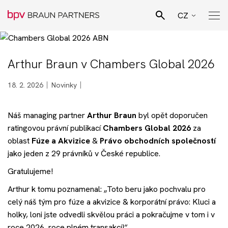
CZ
EN
Hledat
SK
Arthur Braun v Chambers Global 2026
Pro Bono poradenství
DE
18. 2. 2026
Novinky
Naši lidé
Náš managing partner
Arthur Braun
byl opět doporučen
ratingovou právní publikací
Chambers Global 2026
za
Právní specializace
oblast
Fúze a Akvizice
&
Právo obchodních společností
jako jeden z 29 právníků v České republice.
Podnikatelské sektory
Gratulujeme!
Arthur k tomu poznamenal: „Toto beru jako pochvalu pro
Novinky
celý náš tým pro fúze a akvizice & korporátní právo: Kluci a
holky, loni jste odvedli skvělou práci a pokračujme v tom i v
roce 2026, roce plném transakcí!“