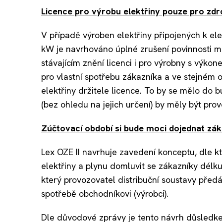
Licence pro výrobu elektřiny pouze pro zd
V případě výroben elektřiny připojených k el
kW je navrhováno úplné zrušení povinnosti mí
stávajícím znění licenci i pro výrobny s výko
pro vlastní spotřebu zákazníka a ve stejném 
elektřiny držitele licence. To by se mělo d
(bez ohledu na jejich určení) by měly být pro
Zúčtovací období si bude moci dojednat zá
Lex OZE II navrhuje zavedení konceptu, dle k
elektřiny a plynu domluvit se zákazníky délk
který provozovatel distribuční soustavy předá
spotřebě obchodníkovi (výrobci).
Dle důvodové zprávy je tento návrh důsledk