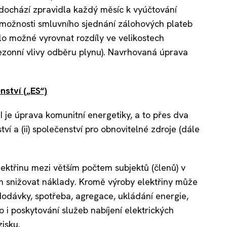
 dochází zpravidla každý měsíc k vyúčtování
možnosti smluvního sjednání zálohových plateb
lo možné vyrovnat rozdíly ve velikostech
ezonní vlivy odběru plynu). Navrhovaná úprava
ství („ES“)
 je úprava komunitní energetiky, a to přes dva
ví a (ii) společenství pro obnovitelné zdroje (dále
lektřinu mezi větším počtem subjektů (členů) v
ím snižovat náklady. Kromě výroby elektřiny může
, dodávky, spotřeba, agregace, ukládání energie,
 i poskytování služeb nabíjení elektrických
isku.