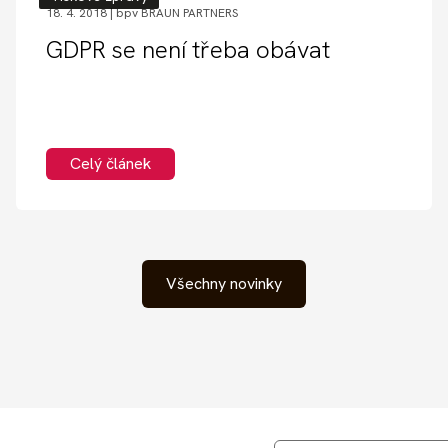
18. 4. 2018 |
bpv BRAUN PARTNERS
GDPR se není třeba obávat
Celý článek
Všechny novinky