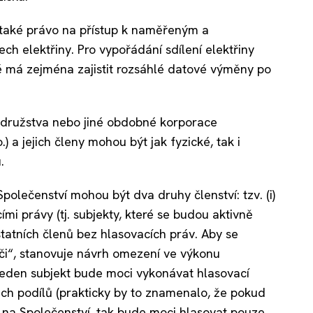
 také právo na přístup k naměřeným a
elektřiny. Pro vypořádání sdílení elektřiny
 má zejména zajistit rozsáhlé datové výměny po
 družstva nebo jiné obdobné korporace
) a jejich členy mohou být jak fyzické, tak i
.
Společenství mohou být dva druhy členství: tzv. (i)
ími právy (tj. subjekty, které se budou aktivně
 ostatních členů bez hlasovacích práv. Aby se
či“, stanovuje návrh omezení ve výkonu
 jeden subjekt bude moci vykonávat hlasovací
h podílů (prakticky by to znamenalo, že pokud
ů na Společenství, tak bude moci hlasovat pouze