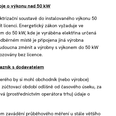
roje o výkonu nad 50 kW
ektrizační soustavě do instalovaného výkonu 50
t licenci. Energetický zákon vyžaduje ve
nem do 50 kW, kde je vyráběna elektřina určená
odběrném místě je připojena jiná výrobna
o budoucna změnit a výrobny s výkonem do 50 kW
vozovány bez licence.
kazník s dodavatelem
terého by si mohl obchodník (nebo výrobce)
u zúčtovací období odlišně od časového úseku, za
vá (prostřednictvím operátora trhu) údaje o
em zavádění průběhového měření u stále většího