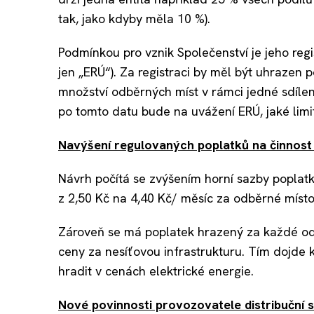
tak, jako kdyby měla 10 %).
Podmínkou pro vznik Společenství je jeho reg
jen „ERÚ“). Za registraci by měl být uhrazen
množství odběrných míst v rámci jedné sdíle
po tomto datu bude na uvážení ERÚ, jaké limit
Navýšení regulovaných poplatků na činnost
Návrh počítá se zvýšením horní sazby poplatk
z 2,50 Kč na 4,40 Kč/ měsíc za odběrné místo
Zároveň se má poplatek hrazený za každé od
ceny za nesíťovou infrastrukturu. Tím dojde 
hradit v cenách elektrické energie.
Nové povinnosti provozovatele distribuční s