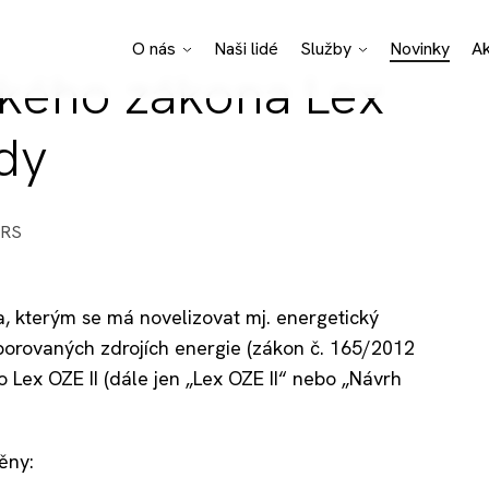
O nás
Naši lidé
Služby
Novinky
A
ckého zákona Lex
Pro Bono poradenství
Právní specializace
Podnikatelské sektor
ady
ERS
, kterým se má novelizovat mj. energetický
porovaných zdrojích energie (zákon č. 165/2012
o Lex OZE II (dále jen „Lex OZE II“ nebo „Návrh
ěny: