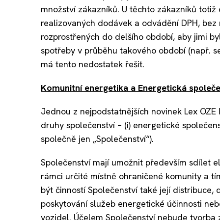
množství zákazníků. U těchto zákazníků totiž
realizovaných dodávek a odvádění DPH, bez 
rozprostřených do delšího období, aby jimi by
spotřeby v průběhu takového období (např. s
má tento nedostatek řešit.
Komunitní energetika a Energetická společen
Jednou z nejpodstatnějších novinek Lex OZE II
druhy společenství – (i) energetické společenst
společně jen „Společenství“).
Společenství mají umožnit především sdílet e
rámci určité místně ohraničené komunity a t
být činností Společenství také její distribuce
poskytování služeb energetické účinnosti nebo
vozidel. Účelem Společenství nebude tvorba z