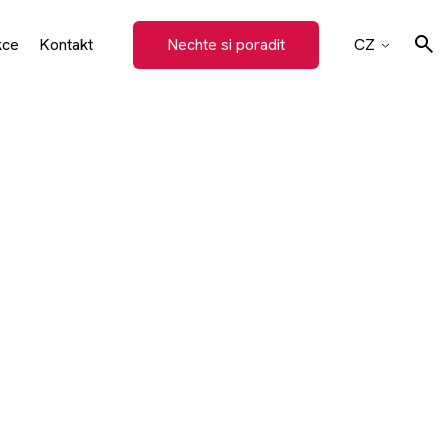
kce
Kontakt
Nechte si poradit
CZ
EN
y
SK
Hledat
DE