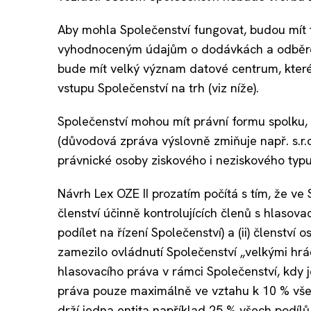
Aby mohla Společenství fungovat, budou mít
vyhodnoceným údajům o dodávkách a odběrech 
bude mít velký význam datové centrum, které
vstupu Společenství na trh (viz níže).
Společenství mohou mít právní formu spolku,
(důvodová zpráva výslovně zmiňuje např. s.r.o.
právnické osoby ziskového i neziskového typu
Návrh Lex OZE II prozatím počítá s tím, že ve 
členství účinně kontrolujících členů s hlasovac
podílet na řízení Společenství) a (ii) členství
zamezilo ovládnutí Společenství „velkými hrá
hlasovacího práva v rámci Společenství, kdy
práva pouze maximálně ve vztahu k 10 % všec
drží jedna entita například 25 % všech podíl