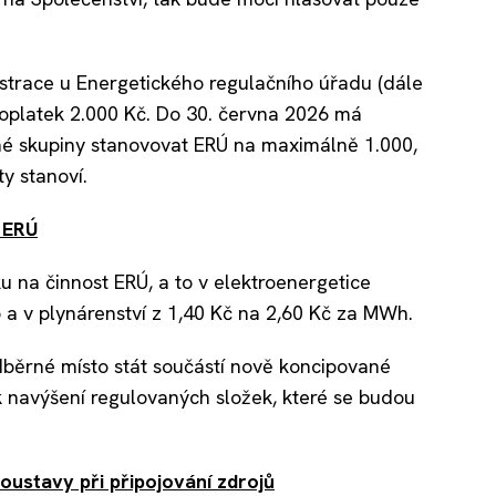
istrace u Energetického regulačního úřadu (dále
 poplatek 2.000 Kč. Do 30. června 2026 má
né skupiny stanovovat ERÚ na maximálně 1.000,
y stanoví.
 ERÚ
u na činnost ERÚ, a to v elektroenergetice
 a v plynárenství z 1,40 Kč na 2,60 Kč za MWh.
běrné místo stát součástí nově koncipované
k navýšení regulovaných složek, které se budou
oustavy při připojování zdrojů