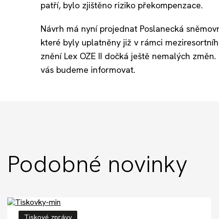
patří, bylo zjištěno riziko překompenzace.
Návrh má nyní projednat Poslanecká sněmovn
které byly uplatněny již v rámci meziresortní
znění Lex OZE II dočká ještě nemalých změn. 
vás budeme informovat.
Podobné novinky
Tiskové zprávy