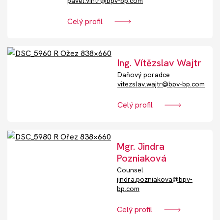
pavel.vintr@bpv-bp.com
Celý profil
Ing. Vítězslav Wajtr
Daňový poradce
vitezslav.wajtr@bpv-bp.com
Celý profil
Mgr. Jindra
Pozniaková
Counsel
jindra.pozniakova@bpv-
bp.com
Celý profil