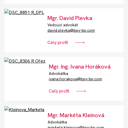
Mgr. David Plevka
Vedoucí advokát
david.plevka@bpv-bp.com
Celý profil
Mgr. Ing. Ivana Horáková
Advokátka
ivana.horakova@bpv-bp.com
Celý profil
Mgr. Markéta Kleinová
Advokátka
marketa.kleinova@bpv-bp.com