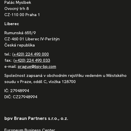
Palác Myslbek
Ovocný trh 8
CZ-110 00 Praha 1
Liberec
Rumunská 655/9
CZ-460 01 Liberec IV-Perštýn
Česká republika
tel.:
(+420) 224 490 000
fax.:
(+420) 224 490 033
e-mail:
prague@bpv-bp.com
Společnost zapsaná v obchodním rejstříku vedeném u Městského
soudu v Praze, oddíl C, vložka 128700
IČ: 27948994
DIČ: CZ27948994
bpv Braun Partners s.r.o., o.z.
Europeum Business Center