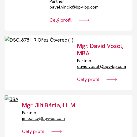
Partner
Akce
pavel.vincik@bpv-bp.com
Celý profil
Kontakt
Mgr. David Vosol,
Nechte si poradit
MBA
Partner
david.vosol@bpv-bp.com
Celý profil
Mgr. Jiří Bárta, LL.M.
Partner
jiri.barta@bpv-bp.com
Celý profil