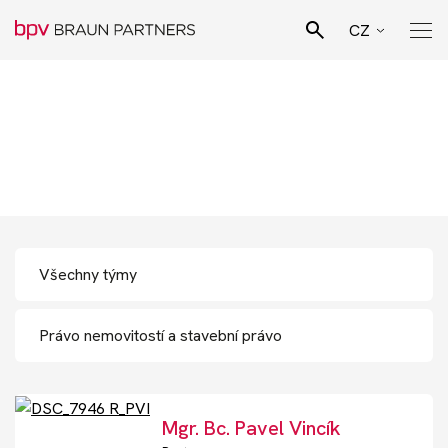
CZ
EN
Hledat
Tým bpv BRAUN
SK
Pro Bono poradenství
PARTNERS profesionálů
DE
Naši lidé
Právní specializace
Podnikatelské sektory
Novinky
Mgr. Bc. Pavel Vincík