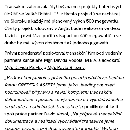
Akce
Transakce zahrnovala čtyři významné projekty bateriových
úložišť ve Velké Británii. Tři z těchto projektů se nacházejí
ve Skotsku a každý má plánovaný výkon 500 megawattů.
Kontakt
Čtvrtý projekt, situovaný v Anglii, bude realizován ve dvou
fázích – první fáze počítá s kapacitou 450 megawattů a ve
druhé by měl výkon dosáhnout až jednoho gigawattu.
Nechte si poradit
Právní poradenství poskytoval transakční tým pod vedením
partnera kanceláře
Mgr. Davida Vosola, M.B.A
. a advokátů
Mgr. Davida Plevky
a
Mgr. Pavla Březiny
.
„
V rámci komplexního právního poradenství investičnímu
fondu CREDITAS ASSETS jsme jako „leading counsel“
koordinovali přípravu a revizi kompletní transakční
dokumentace a podíleli se významně na vyjednáváních o
struktuře a podmínkách transakce“,
specifikuje oblasti
spolupráce partner David Vosol, „
Na přípravě transakční
dokumentace a realizaci vypořádání transakce jsme
spolupracovali s britskou advokátní kanceláří Watson