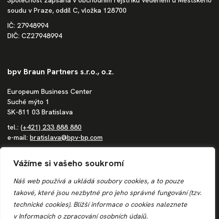
Společnost zapsaná v obchodním rejstříku vedeném u Městského
soudu v Praze, oddíl C, vložka 128700
IČ: 27948994
DIČ: CZ27948994
bpv Braun Partners s.r.o., o.z.
Europeum Business Center
Suché mýto 1
SK-811 03 Bratislava
tel.:
(+421) 233 888 880
e-mail:
bratislava@bpv-bp.com
Společnost zapsaná v obchodním rejstříku vedeném Městským
Vážíme si vašeho soukromí
soudem Bratislava III, oddíl Po, vložka 1683/B
IČ: 36862207
Náš web používá a ukládá soubory cookies, a to pouze
DIČ: 4020244250
takové, které jsou nezbytné pro jeho správné fungování (tzv.
IČ DPH: SK4020244250
technické cookies). Bližší informace o
cookies
naleznete
v
Informacích o zpracování osobních údajů.