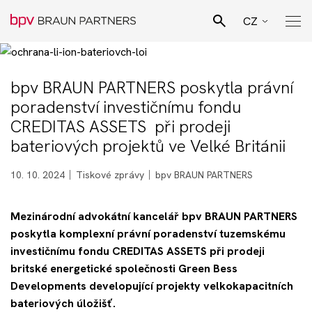
CZ
EN
Hledat
SK
bpv BRAUN PARTNERS poskytla právní
Pro Bono poradenství
poradenství investičnímu fondu
DE
CREDITAS ASSETS při prodeji
Naši lidé
bateriových projektů ve Velké Británii
10. 10. 2024
Tiskové zprávy
bpv BRAUN PARTNERS
Právní specializace
Mezinárodní advokátní kancelář bpv BRAUN PARTNERS
Podnikatelské sektory
poskytla komplexní právní poradenství tuzemskému
investičnímu fondu CREDITAS ASSETS při prodeji
britské energetické společnosti Green Bess
Novinky
Developments developující projekty velkokapacitních
bateriových úložišť.