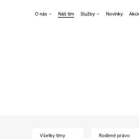
O nás
Náš tím
Služby
Novinky
Akci
Pro Bono poradenstvo
Právne špecializácie
Podnikateľské odvetvia
íkov
RAUN