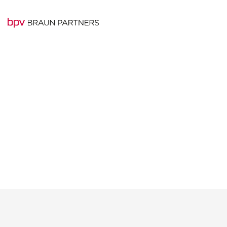
Skúsený tím odborn
spoločnosti bpv B
PARTNERS