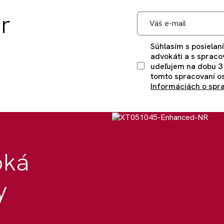
r
Súhlasím s posielaní
advokáti a s spraco
udeľujem na dobu 3
tomto spracovaní os
Informáciách o spr
oká
y