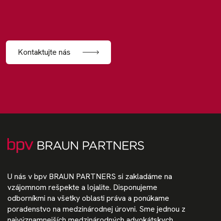
Kontaktujte nás
U nás v bpv BRAUN PARTNERS si zakladáme na
vzájomnom rešpekte a lojalite. Disponujeme
odborníkmi na všetky oblasti práva a ponúkame
poradenstvo na medzinárodnej úrovni. Sme jednou z
najvýznamnejších medzinárodných advokátskych