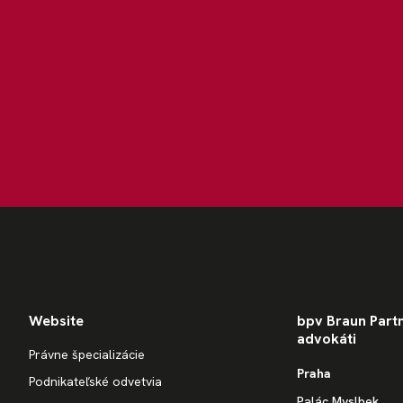
Website
bpv Braun Partne
advokáti
Právne špecializácie
Praha
Podnikateľské odvetvia
Palác Myslbek