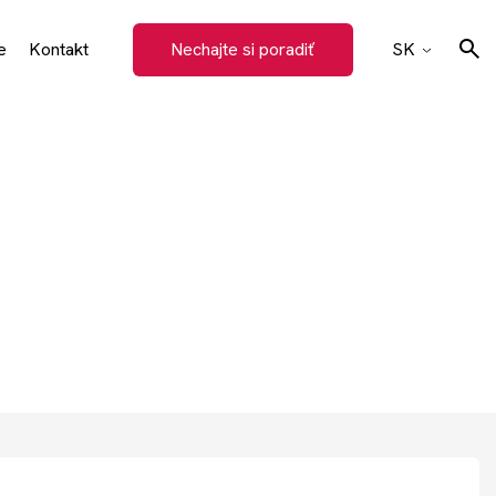
e
Kontakt
Nechajte si poradiť
SK
CZ
EN
Hľadať
DE