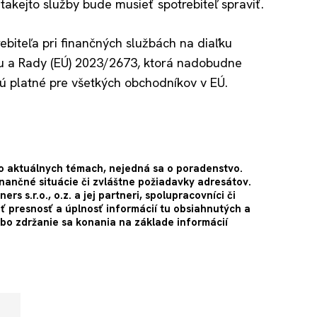
 takejto služby bude musieť spotrebiteľ spraviť.
ebiteľa pri finančných službách na diaľku
u a Rady (EÚ) 2023/2673, ktorá nadobudne
ú platné pre všetkých obchodníkov v EÚ.
 o aktuálnych témach, nejedná sa o poradenstvo.
inančné situácie či zvláštne požiadavky adresátov.
 s.r.o., o.z. a jej partneri, spolupracovníci či
ť presnosť a úplnosť informácií tu obsiahnutých a
o zdržanie sa konania na základe informácií