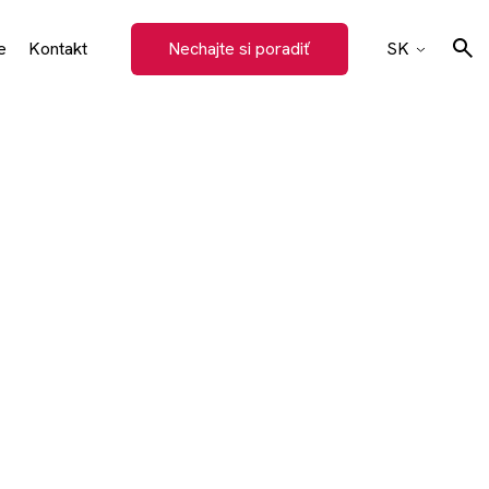
e
Kontakt
Nechajte si poradiť
SK
CZ
EN
Hľadať
DE