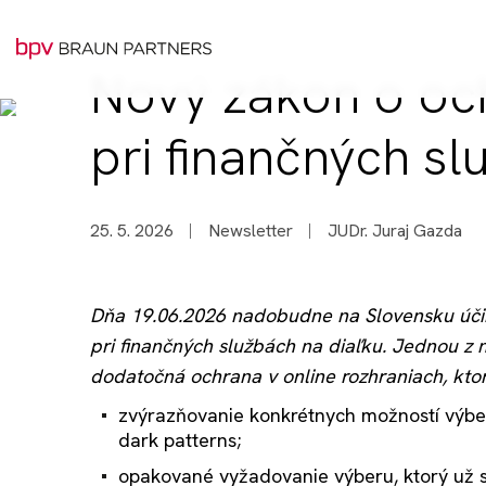
Nový zákon o och
pri finančných sl
25. 5. 2026
Newsletter
JUDr. Juraj Gazda
Dňa 19.06.2026 nadobudne na Slovensku účin
pri finančných službách na diaľku. Jednou z n
dodatočná ochrana v online rozhraniach, kt
zvýrazňovanie konkrétnych možností výberu
dark patterns;
opakované vyžadovanie výberu, ktorý už spo