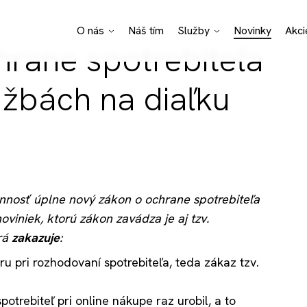
O nás
Náš tím
Služby
Novinky
Akci
rane spotrebiteľa
Pro Bono poradenstvo
Právne špecializácie
Podnikateľské odvetvia
užbách na diaľku
nosť úplne nový zákon o ochrane spotrebiteľa
oviniek, ktorú zákon zavádza je aj tzv.
orá
zakazuje
:
 pri rozhodovaní spotrebiteľa, teda zákaz tzv.
trebiteľ pri online nákupe raz urobil, a to