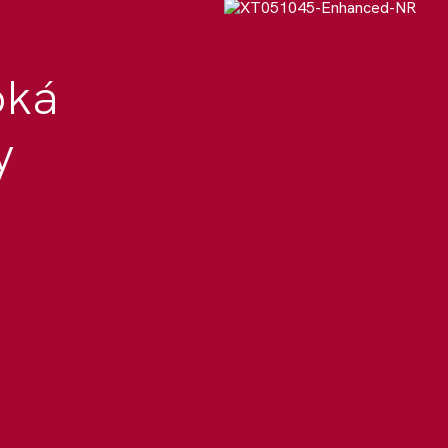
oká
y