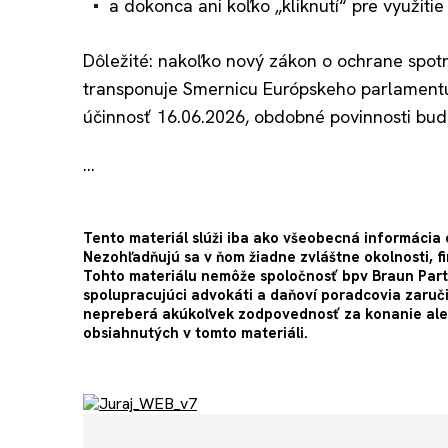
a dokonca ani koľko „kliknutí“ pre využitie
Dôležité: nakoľko nový zákon o ochrane spotr
transponuje Smernicu Európskeho parlament
účinnosť 16.06.2026, obdobné povinnosti bud
…
Tento materiál slúži iba ako všeobecná informácia
Nezohľadňujú sa v ňom žiadne zvláštne okolnosti, f
Tohto materiálu nemôže spoločnosť bpv Braun Partners
spolupracujúci advokáti a daňoví poradcovia zaruči
nepreberá akúkoľvek zodpovednosť za konanie aleb
obsiahnutých v tomto materiáli.