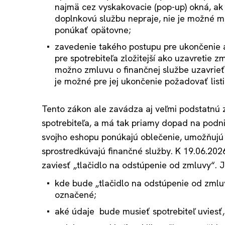
najmä cez vyskakovacie (pop-up) okná, ak s
doplnkovú službu nepraje, nie je možné mu
ponúkať opätovne;
zavedenie takého postupu pre ukončenie al
pre spotrebiteľa zložitejší ako uzavretie z
možno zmluvu o finančnej službe uzavrieť
je možné pre jej ukončenie požadovať list
Tento zákon ale zavádza aj veľmi podstatn
spotrebiteľa, a má tak priamy dopad na podni
svojho eshopu ponúkajú oblečenie, umožňujú 
sprostredkúvajú finančné služby. K 19.06.20
zaviesť „tlačidlo na odstúpenie od zmluvy“. Je
kde bude „tlačidlo na odstúpenie od zml
označené;
aké údaje bude musieť spotrebiteľ uviesť,