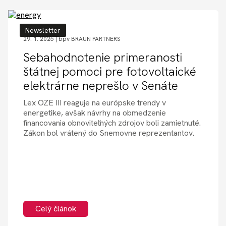
Newsletter
29. 1. 2025 |
bpv BRAUN PARTNERS
Sebahodnotenie primeranosti
štátnej pomoci pre fotovoltaické
elektrárne neprešlo v Senáte
Lex OZE III reaguje na európske trendy v
energetike, avšak návrhy na obmedzenie
financovania obnoviteľných zdrojov boli zamietnuté.
Zákon bol vrátený do Snemovne reprezentantov.
Celý článok