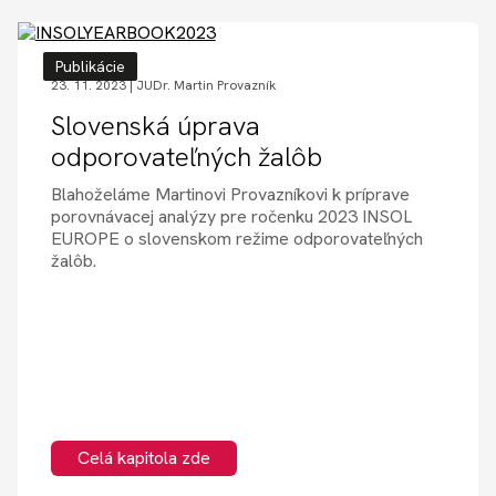
Publikácie
23. 11. 2023 |
JUDr. Martin Provazník
Slovenská úprava
odporovateľných žalôb
Blahoželáme Martinovi Provazníkovi k príprave
porovnávacej analýzy pre ročenku 2023 INSOL
EUROPE o slovenskom režime odporovateľných
žalôb.
Celá kapitola zde