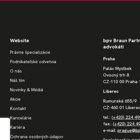
Website
bpv Braun Partne
advokáti
Právne špecializácie
Praha
Podnikateľské odvetvia
Palác Myslbek
O nás
Ovocný trh 8
Náš tím
CZ-110 00 Praha 
Novinky & Médiá
Liberec
Akcie
Rumunská 655/9
CZ-460 01 Liberec
Kontakt
tel.:
(+420) 224 49
Kancelárie
fax.:
(+420) 224 4
Kariéra
e-mail:
prague@bp
Ochrana osobných údajov