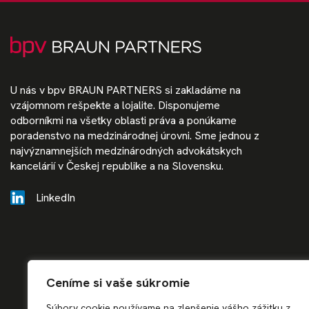
U nás v bpv BRAUN PARTNERS si zakladáme na
vzájomnom rešpekte a lojalite. Disponujeme
odborníkmi na všetky oblasti práva a ponúkame
poradenstvo na medzinárodnej úrovni. Sme jednou z
najvýznamnejších medzinárodných advokátskych
kancelárií v Českej republike a na Slovensku.
LinkedIn
Ceníme si vaše súkromie
Súbory cookie používame na zlepšenie vášho zážitku z