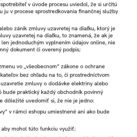
potrebiteľ v úvode procesu uviedol, že si určitú
 ju v procese sprostredkovania finančnej služby
ebo zánik zmluvy uzavretej na diaľku, ktorý je
mluvy uzavretej na diaľku, to znamená, že ak je
 len jednoduchým vyplnením údajov online, nie
inný dokument či overený podpis;
ú zmenu vo „všeobecnom“ zákone o ochrane
kateľov bez ohľadu na to, či prostredníctvom
uzavretie zmluvy o dodávke elektriny alebo
26 bude praktický každý obchodník povinný
 dôležité uvedomiť si, že nie je jedno:
uvy“ v rámci eshopu umiestnené ani ako bude
 aby mohol túto funkciu využiť;