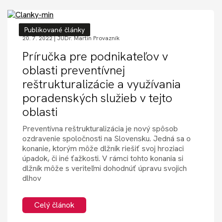
Publikované články
20. 7. 2022 |
JUDr. Martin Provazník
Príručka pre podnikateľov v
oblasti preventívnej
reštrukturalizácie a využívania
poradenských služieb v tejto
oblasti
Preventívna reštrukturalizácia je nový spôsob
ozdravenie spoločnosti na Slovensku. Jedná sa o
konanie, ktorým môže dlžník riešiť svoj hroziaci
úpadok, či iné ťažkosti. V rámci tohto konania si
dlžník môže s veriteľmi dohodnúť úpravu svojich
dlhov
Celý článok