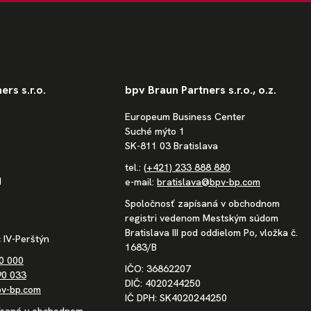
rs s.r.o.
bpv Braun Partners s.r.o., o.z.
Europeum Business Center
Suché mýto 1
SK-811 03 Bratislava
tel.:
(+421) 233 888 880
1
e-mail:
bratislava@bpv-bp.com
Spoločnosť zapísaná v obchodnom
registri vedenom Mestským súdom
Bratislava III pod oddielom Po, vložka č.
 IV-Perštýn
1683/B
0 000
IČO: 36862207
90 033
DIČ: 4020244250
v-bp.com
IČ DPH: SK4020244250