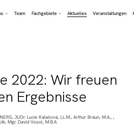
ns
Team
Fachgebiete
Aktuelles
Veranstaltungen
Bono Aktivitäten
Juristische
Spezialisierungen
Geschäftsfelder
 2022: Wir freuen
en Ergebnisse
TNERS
,
JUDr. Lucie Kalašová, LL.M.
,
Arthur Braun, M.A.
,
,
cík
,
Mgr. David Vosol, M.B.A