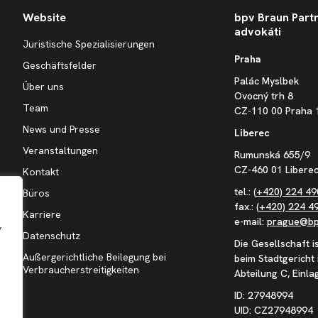
Website
bpv Braun Partne
advokáti
Juristische Spezialisierungen
Praha
Geschäftsfelder
Palác Myslbek
Über uns
Ovocný trh 8
Team
CZ-110 00 Praha 
News und Presse
Liberec
Veranstaltungen
Rumunská 655/9
CZ-460 01 Liberec
Kontakt
tel.:
(+420) 224 49
Büros
fax.:
(+420) 224 4
Karriere
e-mail:
prague@bp
,
Datenschutz
Die Gesellschaft i
Außergerichtliche Beilegung bei
beim Stadtgericht 
Verbraucherstreitigkeiten
Abteilung C, Einl
ID: 27948994
UID: CZ27948994