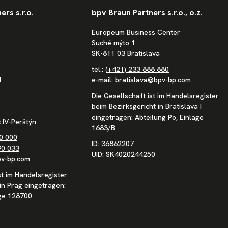
rs s.r.o.
bpv Braun Partners s.r.o., o.z.
Europeum Business Center
Suché mýto 1
SK-811 03 Bratislava
tel.:
(+421) 233 888 880
1
e-mail:
bratislava@bpv-bp.com
Die Gesellschaft ist im Handelsregister
beim Bezirksgericht in Bratislava I
eingetragen: Abteilung Po, Einlage
 IV-Perštýn
1683/B
0 000
ID: 36862207
90 033
UID: SK4020244250
v-bp.com
st im Handelsregister
in Prag eingetragen:
age 128700