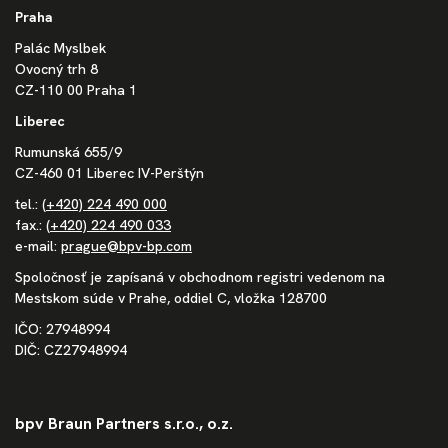
Praha
Palác Myslbek
Ovocný trh 8
CZ-110 00 Praha 1
Liberec
Rumunská 655/9
CZ-460 01 Liberec IV-Perštýn
tel.:
(+420) 224 490 000
fax.:
(+420) 224 490 033
e-mail:
prague@bpv-bp.com
Spoločnosť je zapísaná v obchodnom registri vedenom na
Mestskom súde v Prahe, oddiel C, vložka 128700
IČO: 27948994
DIČ: CZ27948994
bpv Braun Partners s.r.o., o.z.