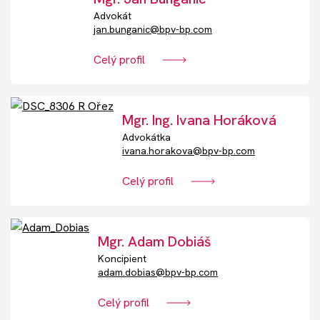
Advokát
jan.bunganic@bpv-bp.com
Celý profil
Mgr. Ing. Ivana Horáková
Advokátka
ivana.horakova@bpv-bp.com
Celý profil
Mgr. Adam Dobiáš
Koncipient
adam.dobias@bpv-bp.com
Celý profil