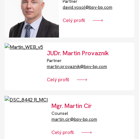
Partner
Akce
david.vosol@bpv-bp.com
Celý profil
Kontakt
Nechte si poradit
JUDr. Martin Provazník
Partner
martin.provaznik@bpv-bp.com
Celý profil
Mgr. Martin Cír
Counsel
martin.cir@bpv-bp.com
Celý profil