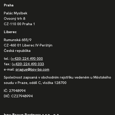
Praha
Palác Myslbek
Ovocný trh 8
CZ-110 00 Praha 1
Liberec
Rumunská 655/9
CZ-460 01 Liberec IV-Perštýn
Česká republika
tel.:
(+420) 224 490 000
fax.:
(+420) 224 490 033
e-mail:
prague@bpv-bp.com
Společnost zapsaná v obchodním rejstříku vedeném u Městského
soudu v Praze, oddíl C, vložka 128700
IČ: 27948994
DIČ: CZ27948994
bpv Braun Partners s.r.o., o.z.