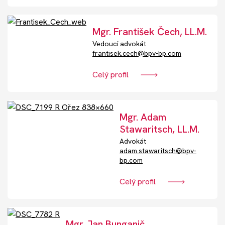
Mgr. František Čech, LL.M.
Vedoucí advokát
frantisek.cech@bpv-bp.com
Celý profil
Mgr. Adam
Stawaritsch, LL.M.
Advokát
adam.stawaritsch@bpv-
bp.com
Celý profil
Mgr. Jan Bunganič