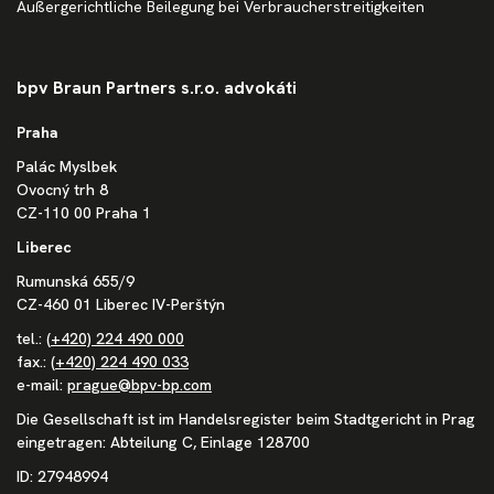
Außergerichtliche Beilegung bei Verbraucherstreitigkeiten
bpv Braun Partners s.r.o. advokáti
Praha
Palác Myslbek
Ovocný trh 8
CZ-110 00 Praha 1
Liberec
Rumunská 655/9
CZ-460 01 Liberec IV-Perštýn
tel.:
(+420) 224 490 000
fax.:
(+420) 224 490 033
e-mail:
prague@bpv-bp.com
Die Gesellschaft ist im Handelsregister beim Stadtgericht in Prag
eingetragen: Abteilung C, Einlage 128700
ID: 27948994