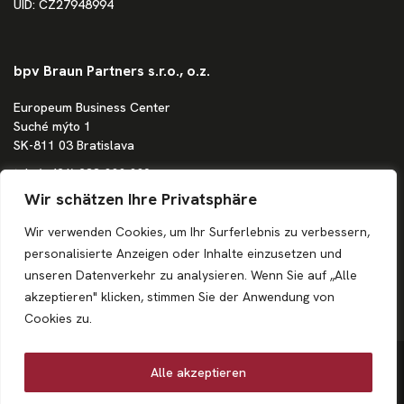
UID: CZ27948994
bpv Braun Partners s.r.o., o.z.
Europeum Business Center
Suché mýto 1
SK-811 03 Bratislava
tel.:
(+421) 233 888 880
e-mail:
bratislava@bpv-bp.com
Wir schätzen Ihre Privatsphäre
Die Gesellschaft ist im Handelsregister beim Bezirksgericht in
Wir verwenden Cookies, um Ihr Surferlebnis zu verbessern,
Bratislava I eingetragen: Abteilung Po, Einlage 1683/B
personalisierte Anzeigen oder Inhalte einzusetzen und
ID: 36862207
unseren Datenverkehr zu analysieren. Wenn Sie auf „Alle
UID: SK4020244250
akzeptieren" klicken, stimmen Sie der Anwendung von
Cookies zu.
© 2026
Alle akzeptieren
bpv BRAUN PARTNERS