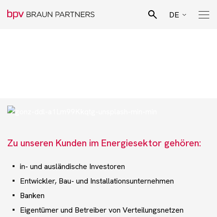
DE
CZ
Suchen
Energie und erneuerbare
EN
Pro Bono Aktivitäten
Energien
SK
Team
Juristische Spezialisierungen
Zu unseren Kunden im Energiesektor gehören:
Geschäftsfelder
in- und ausländische Investoren
Entwickler, Bau- und Installationsunternehmen
Aktuelles
Banken
Eigentümer und Betreiber von Verteilungsnetzen