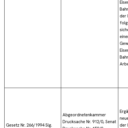
Eise
Bahn
der 
folg
sich
eine
Gewä
Eise
Bahn
Arbe
Ergä
Abgeordnetenkammer
neue
Drucksache Nr. 912/0, Senat
Gesetz Nr. 266/1994 Slg.
der 