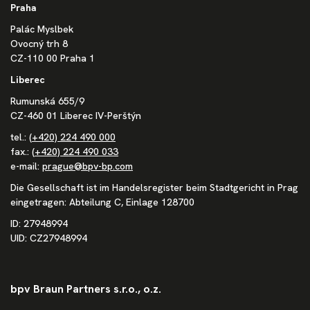
Praha
Palác Myslbek
Ovocný trh 8
CZ-110 00 Praha 1
Liberec
Rumunská 655/9
CZ-460 01 Liberec IV-Perštýn
tel.:
(+420) 224 490 000
fax.:
(+420) 224 490 033
e-mail:
prague@bpv-bp.com
Die Gesellschaft ist im Handelsregister beim Stadtgericht in Prag
eingetragen: Abteilung C, Einlage 128700
ID: 27948994
UID: CZ27948994
bpv Braun Partners s.r.o., o.z.