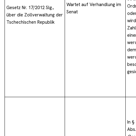
Wartet auf Verhandlung im
Ordn
Gesetz Nr. 17/2012 Slg.,
Senat
oder
über die Zollverwaltung der
wird
Tschechischen Republik
Zahl
ein
werd
dem 
wer
besc
gesi
In §
Abs.