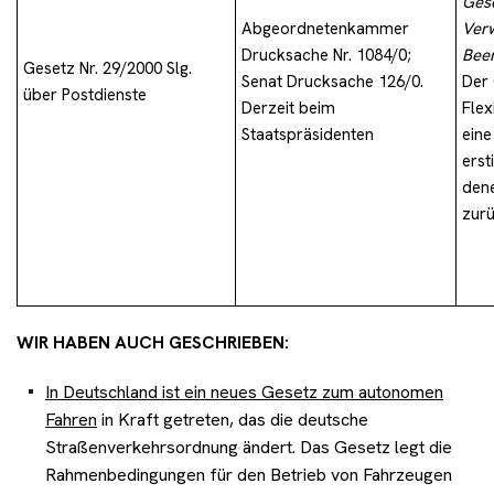
Gese
Abgeordnetenkammer
Verw
Drucksache Nr. 1084/0;
Bee
Gesetz Nr. 29/2000 Slg.
Senat Drucksache 126/0.
Der 
über Postdienste
Derzeit beim
Flex
Staatspräsidenten
eine
erst
dene
zur
WIR HABEN AUCH GESCHRIEBEN:
In Deutschland ist ein neues Gesetz zum autonomen
Fahren
in Kraft getreten, das die deutsche
Straßenverkehrsordnung ändert. Das Gesetz legt die
Rahmenbedingungen für den Betrieb von Fahrzeugen