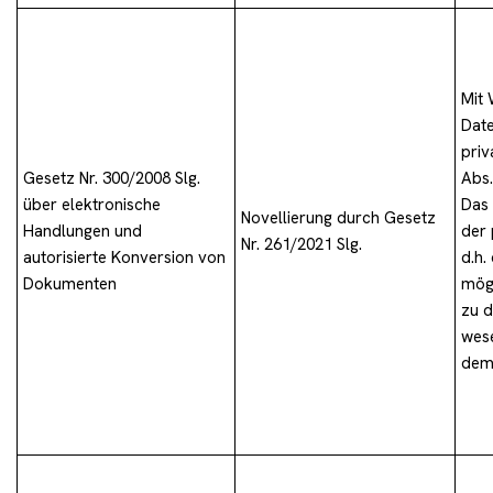
Mit 
Dat
priv
Gesetz Nr. 300/2008 Slg.
Abs.
über elektronische
Das 
Novellierung durch Gesetz
Handlungen und
der 
Nr. 261/2021 Slg.
autorisierte Konversion von
d.h.
Dokumenten
mögl
zu d
wese
dem 