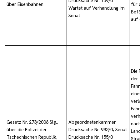
Drucksache Nr. 159/0
über Eisenbahnen
für 
Wartet auf Verhandlung im
Befö
Senat
auf 
Die 
der 
Fahr
eine
verl
Fahr
verh
Gesetz Nr. 273/2008 Slg.,
Abgeordnetenkammer
nach
über die Polizei der
Drucksache Nr. 983/0, Senat
Lan
Tschechischen Republik,
Drucksache Nr. 155/0
Stra