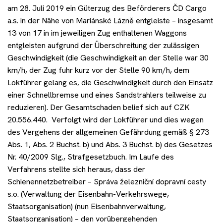
am 28. Juli 2019 ein Güterzug des Beförderers ČD Cargo
a.s. in der Nähe von Mariánské Lázně entgleiste – insgesamt
13 von 17 in im jeweiligen Zug enthaltenen Waggons
entgleisten aufgrund der Überschreitung der zulässigen
Geschwindigkeit (die Geschwindigkeit an der Stelle war 30
km/h, der Zug fuhr kurz vor der Stelle 90 km/h, dem
Lokführer gelang es, die Geschwindigkeit durch den Einsatz
einer Schnellbremse und eines Sandstrahlers teilweise zu
reduzieren). Der Gesamtschaden belief sich auf CZK
20.556.440. Verfolgt wird der Lokführer und dies wegen
des Vergehens der allgemeinen Gefährdung gemäß § 273
Abs. 1, Abs. 2 Buchst. b) und Abs. 3 Buchst. b) des Gesetzes
Nr. 40/2009 Slg., Strafgesetzbuch. Im Laufe des
Verfahrens stellte sich heraus, dass der
Schienennetzbetreiber – Správa železniční dopravní cesty
s.o. (Verwaltung der Eisenbahn-Verkehrswege,
Staatsorganisation) (nun Eisenbahnverwaltung,
Staatsorganisation) – den vorübergehenden