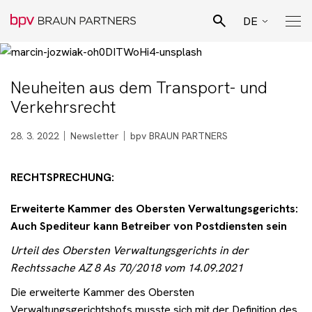
DE
CZ
Suchen
EN
Neuheiten aus dem Transport- und
Pro Bono Aktivitäten
Verkehrsrecht
SK
Team
28. 3. 2022
Newsletter
bpv BRAUN PARTNERS
RECHTSPRECHUNG:
Juristische Spezialisierungen
Erweiterte Kammer des Obersten Verwaltungsgerichts:
Geschäftsfelder
Auch Spediteur kann Betreiber von Postdiensten sein
Urteil des Obersten Verwaltungsgerichts in der
Rechtssache AZ 8 As 70/2018 vom 14.09.2021
Aktuelles
Die erweiterte Kammer des Obersten
Verwaltungsgerichtshofs musste sich mit der Definition des