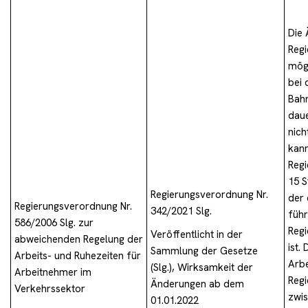
Die 
Regi
mögl
bei 
Bahn
daue
nich
kann
Regi
15 S
Regierungsverordnung Nr.
der 
Regierungsverordnung Nr.
342/2021 Slg.
führ
586/2006 Slg. zur
Regi
Veröffentlicht in der
abweichenden Regelung der
ist.
Sammlung der Gesetze
Arbeits- und Ruhezeiten für
Arbe
(Slg.), Wirksamkeit der
Arbeitnehmer im
Regi
Änderungen ab dem
Verkehrssektor
zwis
01.01.2022